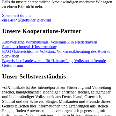
Falls du unsere ehrenamtliche Arbeit würdigen möchtest: Wir sagen
zu einem Bier nicht nein.
Spendierst du uns
ein Bier?
Unsere Kooperations-Partner
Altbayerische Wirtshausmusi
Volksmusik in Niederbayern
Stammtischmusik Klosterneuburg
BAG Österreichischer Volkstanz
Volksmusikberatung des Bezirks
Schwaben
Bayerischer Landesverein für Heimatpflege
Volksmusikfreunde
Geisenbrunn
Unser Selbstverständnis
volXmusik.de ist
das
Internetportal zur Förderung und Verbreitung
frischer, handgemachter, lebendiger, ehrlicher, frecher, zeitgemäßer
und bodenständiger Volksmusik aus Deutschland, Österreich,
Südtirol und der Schweiz. Sänger, Musikanten und Freunde dieses
Genres tauschen hier Informationen und Erfahrungen aus, stellen
Fragen, finden Antworten – und versorgen sich gegenseitig mit
Instrumenten, Noten, Tonträgern, Unterricht, Kontakten und vielem