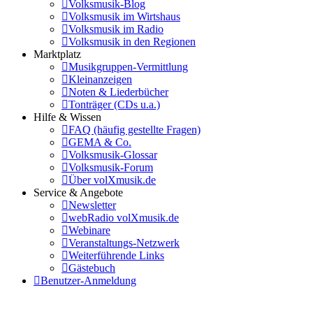
Volksmusik-Blog
Volksmusik im Wirtshaus
Volksmusik im Radio
Volksmusik in den Regionen
Marktplatz
Musikgruppen-Vermittlung
Kleinanzeigen
Noten & Liederbücher
Tonträger (CDs u.a.)
Hilfe & Wissen
FAQ (häufig gestellte Fragen)
GEMA & Co.
Volksmusik-Glossar
Volksmusik-Forum
Über volXmusik.de
Service & Angebote
Newsletter
webRadio volXmusik.de
Webinare
Veranstaltungs-Netzwerk
Weiterführende Links
Gästebuch
Benutzer-Anmeldung