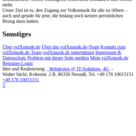
mehr.
Unser Ziel ist es, den Zugang zur Volksmusik für alle zu öffnen –
auch und gerade für jene, die bislang noch keinen persönlichen
Bezug dazu hatten.
Sonstiges
Über volXmusik.de
Über das volXmusik.de-Team
Kontakt zum
volXmusik.de-Team
volXmusik.de unterstützen
Impressum &
Datenschutz
Problem mit dieser Seite melden
Mein volXmusik.de
Benutzer-Login
Idee und Realisierung:
Webdesign
@ IT-Solutions
4U
-
Walter Säckl
,
Keltenstr. 2 B
,
86356
Neusäß
, Tel.
+49 176 10015151
+49 176 10015151