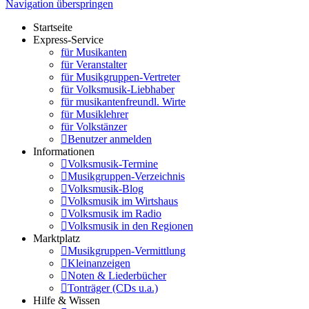
Navigation überspringen
Startseite
Express-Service
für Musikanten
für Veranstalter
für Musikgruppen-Vertreter
für Volksmusik-Liebhaber
für musikantenfreundl. Wirte
für Musiklehrer
für Volkstänzer
Benutzer anmelden
Informationen
Volksmusik-Termine
Musikgruppen-Verzeichnis
Volksmusik-Blog
Volksmusik im Wirtshaus
Volksmusik im Radio
Volksmusik in den Regionen
Marktplatz
Musikgruppen-Vermittlung
Kleinanzeigen
Noten & Liederbücher
Tonträger (CDs u.a.)
Hilfe & Wissen