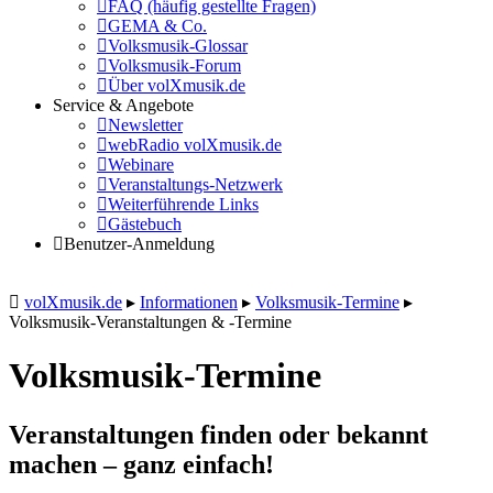
FAQ (häufig gestellte Fragen)
GEMA & Co.
Volksmusik-Glossar
Volksmusik-Forum
Über volXmusik.de
Service & Angebote
Newsletter
webRadio volXmusik.de
Webinare
Veranstaltungs-Netzwerk
Weiterführende Links
Gästebuch
Benutzer-Anmeldung
volXmusik.de
▸
Informationen
▸
Volksmusik-Termine
▸
Volksmusik-Veranstaltungen & -Termine
Volksmusik-Termine
Veranstaltungen finden oder bekannt
machen – ganz einfach!