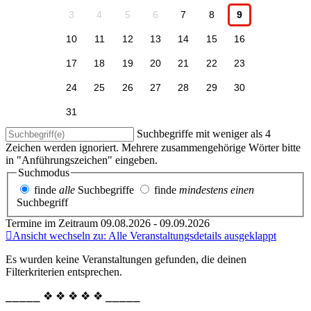
3
4
5
6
7
8
9
10
11
12
13
14
15
16
17
18
19
20
21
22
23
24
25
26
27
28
29
30
31
Suchbegriffe mit weniger als 4
Zeichen werden ignoriert. Mehrere zusammengehörige Wörter bitte
in "Anführungszeichen" eingeben.
Suchmodus
finde
alle
Suchbegriffe
finde
mindestens einen
Suchbegriff
Termine im Zeitraum 09.08.2026 - 09.09.2026
Ansicht wechseln zu: Alle Veranstaltungsdetails ausgeklappt
Es wurden keine Veranstaltungen gefunden, die deinen
Filterkriterien entsprechen.
⎯⎯⎯⎯⎯ ❖ ❖ ❖ ❖ ❖ ⎯⎯⎯⎯⎯