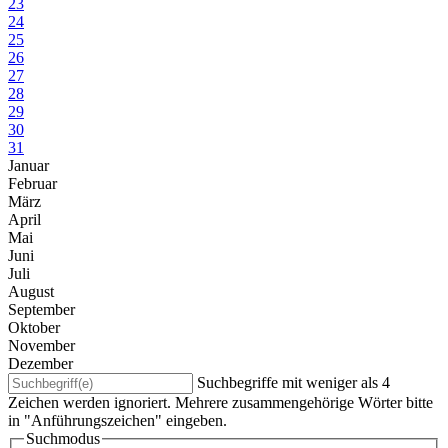
23
24
25
26
27
28
29
30
31
Januar
Februar
März
April
Mai
Juni
Juli
August
September
Oktober
November
Dezember
Suchbegriffe mit weniger als 4
Zeichen werden ignoriert. Mehrere zusammengehörige Wörter bitte
in "Anführungszeichen" eingeben.
Suchmodus