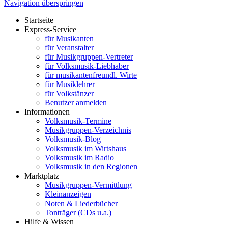
Navigation überspringen
Startseite
Express-Service
für Musikanten
für Veranstalter
für Musikgruppen-Vertreter
für Volksmusik-Liebhaber
für musikantenfreundl. Wirte
für Musiklehrer
für Volkstänzer
Benutzer anmelden
Informationen
Volksmusik-Termine
Musikgruppen-Verzeichnis
Volksmusik-Blog
Volksmusik im Wirtshaus
Volksmusik im Radio
Volksmusik in den Regionen
Marktplatz
Musikgruppen-Vermittlung
Kleinanzeigen
Noten & Liederbücher
Tonträger (CDs u.a.)
Hilfe & Wissen