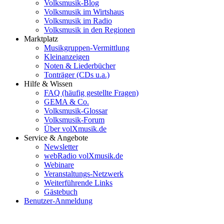
Volksmusik-Blog
Volksmusik im Wirtshaus
Volksmusik im Radio
Volksmusik in den Regionen
Marktplatz
Musikgruppen-Vermittlung
Kleinanzeigen
Noten & Liederbücher
Tonträger (CDs u.a.)
Hilfe & Wissen
FAQ (häufig gestellte Fragen)
GEMA & Co.
Volksmusik-Glossar
Volksmusik-Forum
Über volXmusik.de
Service & Angebote
Newsletter
webRadio volXmusik.de
Webinare
Veranstaltungs-Netzwerk
Weiterführende Links
Gästebuch
Benutzer-Anmeldung