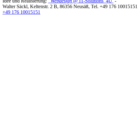
Idee und Realisierung:
Webdesign
@ IT-Solutions
4U
-
Walter Säckl
,
Keltenstr. 2 B
,
86356
Neusäß
, Tel.
+49 176 10015151
+49 176 10015151