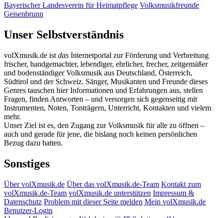
Bayerischer Landesverein für Heimatpflege
Volksmusikfreunde
Geisenbrunn
Unser Selbstverständnis
volXmusik.de ist
das
Internetportal zur Förderung und Verbreitung
frischer, handgemachter, lebendiger, ehrlicher, frecher, zeitgemäßer
und bodenständiger Volksmusik aus Deutschland, Österreich,
Südtirol und der Schweiz. Sänger, Musikanten und Freunde dieses
Genres tauschen hier Informationen und Erfahrungen aus, stellen
Fragen, finden Antworten – und versorgen sich gegenseitig mit
Instrumenten, Noten, Tonträgern, Unterricht, Kontakten und vielem
mehr.
Unser Ziel ist es, den Zugang zur Volksmusik für alle zu öffnen –
auch und gerade für jene, die bislang noch keinen persönlichen
Bezug dazu hatten.
Sonstiges
Über volXmusik.de
Über das volXmusik.de-Team
Kontakt zum
volXmusik.de-Team
volXmusik.de unterstützen
Impressum &
Datenschutz
Problem mit dieser Seite melden
Mein volXmusik.de
Benutzer-Login