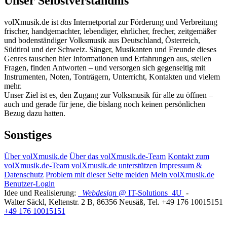
Unser Selbstverständnis
volXmusik.de ist
das
Internetportal zur Förderung und Verbreitung
frischer, handgemachter, lebendiger, ehrlicher, frecher, zeitgemäßer
und bodenständiger Volksmusik aus Deutschland, Österreich,
Südtirol und der Schweiz. Sänger, Musikanten und Freunde dieses
Genres tauschen hier Informationen und Erfahrungen aus, stellen
Fragen, finden Antworten – und versorgen sich gegenseitig mit
Instrumenten, Noten, Tonträgern, Unterricht, Kontakten und vielem
mehr.
Unser Ziel ist es, den Zugang zur Volksmusik für alle zu öffnen –
auch und gerade für jene, die bislang noch keinen persönlichen
Bezug dazu hatten.
Sonstiges
Über volXmusik.de
Über das volXmusik.de-Team
Kontakt zum
volXmusik.de-Team
volXmusik.de unterstützen
Impressum &
Datenschutz
Problem mit dieser Seite melden
Mein volXmusik.de
Benutzer-Login
Idee und Realisierung:
Webdesign
@ IT-Solutions
4U
-
Walter Säckl
,
Keltenstr. 2 B
,
86356
Neusäß
, Tel.
+49 176 10015151
+49 176 10015151