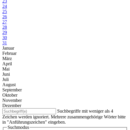
23
24
25
26
27
28
29
30
31
Januar
Februar
März
April
Mai
Juni
Juli
August
September
Oktober
November
Dezember
Suchbegriffe mit weniger als 4
Zeichen werden ignoriert. Mehrere zusammengehörige Wörter bitte
in "Anführungszeichen" eingeben.
Suchmodus