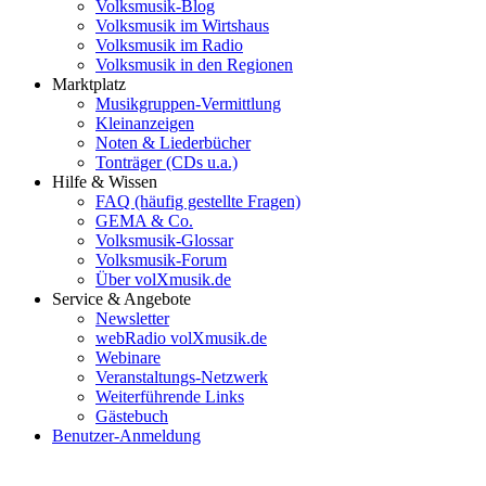
Volksmusik-Blog
Volksmusik im Wirtshaus
Volksmusik im Radio
Volksmusik in den Regionen
Marktplatz
Musikgruppen-Vermittlung
Kleinanzeigen
Noten & Liederbücher
Tonträger (CDs u.a.)
Hilfe & Wissen
FAQ (häufig gestellte Fragen)
GEMA & Co.
Volksmusik-Glossar
Volksmusik-Forum
Über volXmusik.de
Service & Angebote
Newsletter
webRadio volXmusik.de
Webinare
Veranstaltungs-Netzwerk
Weiterführende Links
Gästebuch
Benutzer-Anmeldung