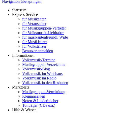
Navigation überspringen
Startseite
Express-Service
für Musikanten
für Veranstalter
für Musikgruppen-Vertreter
für Volksmusik-Liebhaber
für musikantenfreundl. Wirte
für Musiklehrer
für Volkstänzer
Benutzer anmelden
Informationen
Volksmusik-Termine
Musikgruppen-Verzeichnis
Volksmusik-Blog
Volksmusik im Wirtshaus
Volksmusik im Radio
Volksmusik in den Regionen
Marktplatz
Musikgruppen-Vermittlung
Kleinanzeigen
Noten & Liederbücher
Tonträger (CDs u.a.)
Hilfe & Wissen