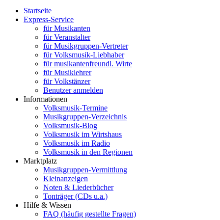
Startseite
Express-Service
für Musikanten
für Veranstalter
für Musikgruppen-Vertreter
für Volksmusik-Liebhaber
für musikantenfreundl. Wirte
für Musiklehrer
für Volkstänzer
Benutzer anmelden
Informationen
Volksmusik-Termine
Musikgruppen-Verzeichnis
Volksmusik-Blog
Volksmusik im Wirtshaus
Volksmusik im Radio
Volksmusik in den Regionen
Marktplatz
Musikgruppen-Vermittlung
Kleinanzeigen
Noten & Liederbücher
Tonträger (CDs u.a.)
Hilfe & Wissen
FAQ (häufig gestellte Fragen)