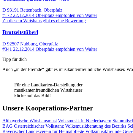
D 93191 Rettenbach, Oberpfalz
#172
22.12.2014
Oberpfalz
empfohlen von
Walter
Zu diesem Wirtshaus gibt es eine Bewertung
Brotzeitstüberl
D 92507 Nabburg, Oberpfalz
#341
22.12.2014
Oberpfalz
empfohlen von
Walter
Tipp für dich
Auch „in der Fremde“ gibt es musikantenfreundliche Wirtshäuser. Wo d
Für eine Landkarten-Darstellung der
musikantenfreundlichen Wirtshäuser
klicke auf das Bild!
Unsere Kooperations-Partner
Altbayerische Wirtshausmusi
Volksmusik in Niederbayern
Stammtisc
BAG Österreichischer Volkstanz
Volksmusikberatung des Bezirks S
Bayerischer Landesverein für Heimatpflege
Volksmusikfreunde Geis