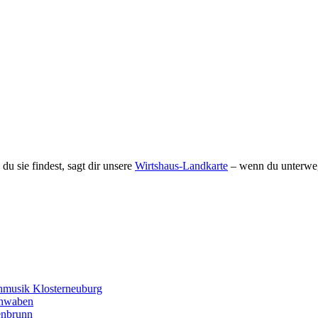
u sie findest, sagt dir unsere
Wirtshaus-Landkarte
– wenn du unterweg
hmusik Klosterneuburg
chwaben
enbrunn