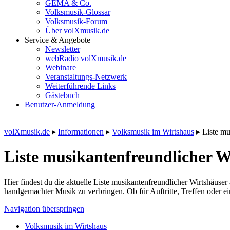
GEMA & Co.
Volksmusik-Glossar
Volksmusik-Forum
Über volXmusik.de
Service & Angebote
Newsletter
webRadio volXmusik.de
Webinare
Veranstaltungs-Netzwerk
Weiterführende Links
Gästebuch
Benutzer-Anmeldung
volXmusik.de
▸
Informationen
▸
Volksmusik im Wirtshaus
▸
Liste mu
Liste musikanten­freundlicher W
Hier findest du die aktuelle Liste musikantenfreundlicher Wirtshäus
handgemachter Musik zu verbringen. Ob für Auftritte, Treffen oder e
Navigation überspringen
Volksmusik im Wirtshaus