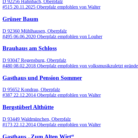
D 92256 Hahnbach, Oberpfalz
#515
20.11.2025
Oberpfalz
empfohlen von
Walter
Grüner Baum
D 92360 Mühlhausen, Oberpfalz
#495
06.06.2020
Oberpfalz
empfohlen von
Louher
Brauhaus am Schloss
D 93047 Regensburg, Oberpfalz
#480
08.02.2018
Oberpfalz
empfohlen von
volksmusik
zuletzt geänd
Gasthaus und Pension Sommer
D 95652 Kondrau, Oberpfalz
#387
22.12.2014
Oberpfalz
empfohlen von
Walter
Bergstüberl Althütte
D 93449 Waldmünchen, Oberpfalz
#173
22.12.2014
Oberpfalz
empfohlen von
Walter
Gasthaus „Zum Alten Wirt“