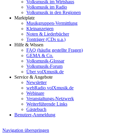
Volksmusik im Wirtshaus
Volksmusik im Radio
Volksmusik in den Regionen
Marktplatz
Musikgruppen-Vermittlung
Kleinanzeigen
Noten & Liederbücher
Tonträger (CDs u.a.)
Hilfe & Wissen
FAQ (häufig gestellte Fragen)
GEMA & Co.
Volksmusik-Glossar
Volksmusik-Forum
Über volXmusik.de
Service & Angebote
Newsletter
webRadio volXmusik.de
Webinare
Veranstaltungs-Netzwerk
Weiterführende Links
Gästebuch
Benutzer-Anmeldung
Navigation überspringen