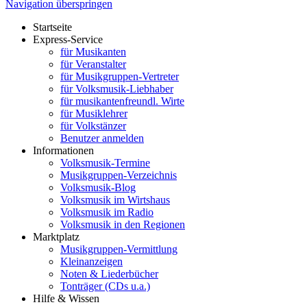
Navigation überspringen
Startseite
Express-Service
für Musikanten
für Veranstalter
für Musikgruppen-Vertreter
für Volksmusik-Liebhaber
für musikantenfreundl. Wirte
für Musiklehrer
für Volkstänzer
Benutzer anmelden
Informationen
Volksmusik-Termine
Musikgruppen-Verzeichnis
Volksmusik-Blog
Volksmusik im Wirtshaus
Volksmusik im Radio
Volksmusik in den Regionen
Marktplatz
Musikgruppen-Vermittlung
Kleinanzeigen
Noten & Liederbücher
Tonträger (CDs u.a.)
Hilfe & Wissen