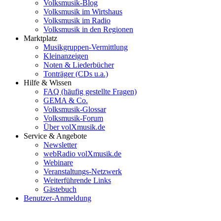
Volksmusik-Blog
Volksmusik im Wirtshaus
Volksmusik im Radio
Volksmusik in den Regionen
Marktplatz
Musikgruppen-Vermittlung
Kleinanzeigen
Noten & Liederbücher
Tonträger (CDs u.a.)
Hilfe & Wissen
FAQ (häufig gestellte Fragen)
GEMA & Co.
Volksmusik-Glossar
Volksmusik-Forum
Über volXmusik.de
Service & Angebote
Newsletter
webRadio volXmusik.de
Webinare
Veranstaltungs-Netzwerk
Weiterführende Links
Gästebuch
Benutzer-Anmeldung