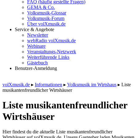
FAQ (häufig gestellte Fragen)
GEMA & Co.
Volksmusik-Glossar
Volksmusik-Forum
Über volXmusik.de
Service & Angebote
Newsletter
webRadio volXmusik.de
Webinare
Veranstaltungs-Netzwerk
Weiterführende Links
Gästebuch
Benutzer-Anmeldung
volXmusik.de
▸
Informationen
▸
Volksmusik im Wirtshaus
▸
Liste
musikanten­freundlicher Wirtshäuser
Liste musikanten­freundlicher
Wirtshäuser
Hier findest du die aktuelle Liste musikantenfreundlicher
Wirtshäuser auf volXmusik.de. Unsere Gastgeber laden Musikanten