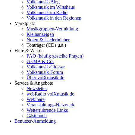
Volksmusik-Blog
Volksmusik im Wirtshaus
Volksmusik im Radio
Volksmusik in den Regionen
Marktplatz
Musikgruppen-Vermittlung
Kleinanzeigen
Noten & Liederbücher
Tonträger (CDs u.a.)
Hilfe & Wissen
FAQ (häufig gestellte Fragen)
GEMA & Co.
Volksmusik-Glossar
Volksmusik-Forum
Über volXmusik.de
Service & Angebote
Newsletter
webRadio volXmusik.de
Webinare
Veranstaltungs-Netzwerk
Weiterführende Links
Gästebuch
Benutzer-Anmeldung