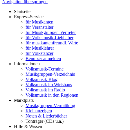
Navigation überspringen
Startseite
Express-Service
für Musikanten
für Veranstalter
für Musikgruppen-Vertreter
für Volksmusik-Liebhaber
für musikantenfreundl. Wirte
für Musiklehrer
für Volkstänzer
Benutzer anmelden
Informationen
Volksmusik-Termine
Musikgruppen-Verzeichnis
Volksmusik-Blog
Volksmusik im Wirtshaus
Volksmusik im Radio
Volksmusik in den Regionen
Marktplatz
Musikgruppen-Vermittlung
Kleinanzeigen
Noten & Liederbücher
Tonträger (CDs u.a.)
Hilfe & Wissen