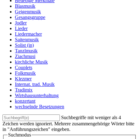
Beliebige Merkmale
Blasmusik
Geigenmusik
Gesangsgruppe
Jodler
Lieder
Liedermacher
Saitenmusik
Solist (in)
Tanzlmusik
Ziachmusi
kirchliche Musik
Couplets
Folkmusik
Klezmer
Internat. trad. Musik
Tradimix
Wirtshausunterhaltung
konzertant
wechselnde Besetzungen
Suchbegriffe mit weniger als 4
Zeichen werden ignoriert. Mehrere zusammengehörige Wörter bitte
in "Anführungszeichen" eingeben.
Suchmodus