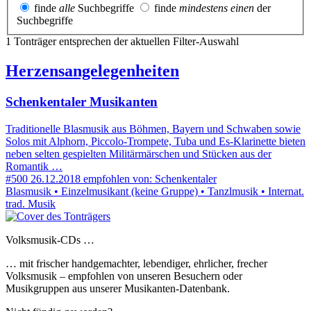
finde
alle
Suchbegriffe
finde
mindestens einen
der
Suchbegriffe
1 Tonträger entsprechen der aktuellen Filter-Auswahl
Herzensangelegenheiten
Schenkentaler Musikanten
Traditionelle Blasmusik aus Böhmen, Bayern und Schwaben sowie
Solos mit Alphorn, Piccolo-Trompete, Tuba und Es-Klarinette bieten
neben selten gespielten Militärmärschen und Stücken aus der
Romantik …
#500
26.12.2018
empfohlen von:
Schenkentaler
Blasmusik • Einzelmusikant (keine Gruppe) • Tanzlmusik • Internat.
trad. Musik
Volksmusik-CDs …
… mit frischer handgemachter, lebendiger, ehrlicher, frecher
Volksmusik – empfohlen von unseren Besuchern oder
Musikgruppen aus unserer Musikanten-Datenbank.