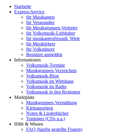
Startseite
Express-Service
für Musikanten
für Veranstalter
für Musikgruppen-Vertreter
für Volksmusik-Liebhaber
für musikantenfreundl. Wirte
für Musiklehrer
für Volkstänzer
Benutzer anmelden
Informationen
Volksmusik-Termine
Musikgruppen-Verzeichnis
Volksmusik-Blog
Volksmusik im Wirtshaus
Volksmusik im Radio
Volksmusik in den Regionen
Marktplatz
Musikgruppen-Vermittlung
Kleinanzeigen
Noten & Liederbücher
Tonträger (CDs u.a.)
Hilfe & Wissen
FAQ (häufig gestellte Fragen)