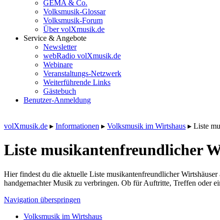
GEMA & Co.
Volksmusik-Glossar
Volksmusik-Forum
Über volXmusik.de
Service & Angebote
Newsletter
webRadio volXmusik.de
Webinare
Veranstaltungs-Netzwerk
Weiterführende Links
Gästebuch
Benutzer-Anmeldung
volXmusik.de
▸
Informationen
▸
Volksmusik im Wirtshaus
▸
Liste mu
Liste musikanten­freundlicher W
Hier findest du die aktuelle Liste musikantenfreundlicher Wirtshäus
handgemachter Musik zu verbringen. Ob für Auftritte, Treffen oder e
Navigation überspringen
Volksmusik im Wirtshaus