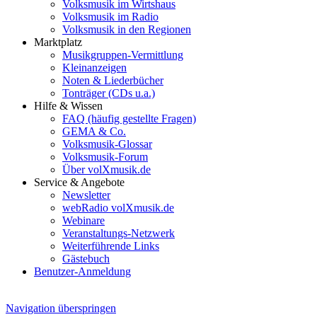
Volksmusik im Wirtshaus
Volksmusik im Radio
Volksmusik in den Regionen
Marktplatz
Musikgruppen-Vermittlung
Kleinanzeigen
Noten & Liederbücher
Tonträger (CDs u.a.)
Hilfe & Wissen
FAQ (häufig gestellte Fragen)
GEMA & Co.
Volksmusik-Glossar
Volksmusik-Forum
Über volXmusik.de
Service & Angebote
Newsletter
webRadio volXmusik.de
Webinare
Veranstaltungs-Netzwerk
Weiterführende Links
Gästebuch
Benutzer-Anmeldung
Navigation überspringen