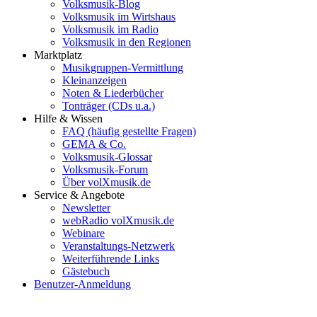
Volksmusik-Blog
Volksmusik im Wirtshaus
Volksmusik im Radio
Volksmusik in den Regionen
Marktplatz
Musikgruppen-Vermittlung
Kleinanzeigen
Noten & Liederbücher
Tonträger (CDs u.a.)
Hilfe & Wissen
FAQ (häufig gestellte Fragen)
GEMA & Co.
Volksmusik-Glossar
Volksmusik-Forum
Über volXmusik.de
Service & Angebote
Newsletter
webRadio volXmusik.de
Webinare
Veranstaltungs-Netzwerk
Weiterführende Links
Gästebuch
Benutzer-Anmeldung