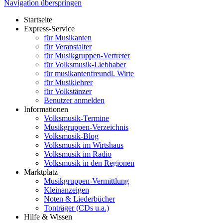
Navigation überspringen
Startseite
Express-Service
für Musikanten
für Veranstalter
für Musikgruppen-Vertreter
für Volksmusik-Liebhaber
für musikantenfreundl. Wirte
für Musiklehrer
für Volkstänzer
Benutzer anmelden
Informationen
Volksmusik-Termine
Musikgruppen-Verzeichnis
Volksmusik-Blog
Volksmusik im Wirtshaus
Volksmusik im Radio
Volksmusik in den Regionen
Marktplatz
Musikgruppen-Vermittlung
Kleinanzeigen
Noten & Liederbücher
Tonträger (CDs u.a.)
Hilfe & Wissen