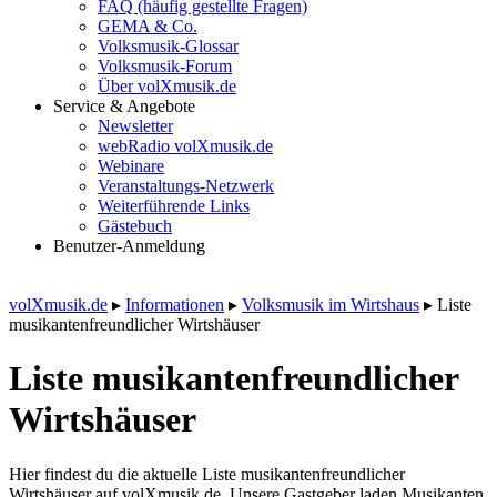
FAQ (häufig gestellte Fragen)
GEMA & Co.
Volksmusik-Glossar
Volksmusik-Forum
Über volXmusik.de
Service & Angebote
Newsletter
webRadio volXmusik.de
Webinare
Veranstaltungs-Netzwerk
Weiterführende Links
Gästebuch
Benutzer-Anmeldung
volXmusik.de
▸
Informationen
▸
Volksmusik im Wirtshaus
▸
Liste
musikanten­freundlicher Wirtshäuser
Liste musikanten­freundlicher
Wirtshäuser
Hier findest du die aktuelle Liste musikantenfreundlicher
Wirtshäuser auf volXmusik.de. Unsere Gastgeber laden Musikanten