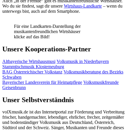
Auch „in der Fremde“ gibt es musikantenfreundliche Wirtshäuser.
Wo du sie findest, sagt dir unsere
Wirtshaus-Landkarte
– wenn du
unterwegs bist, auch auf dem Smartphone.
Für eine Landkarten-Darstellung der
musikantenfreundlichen Wirtshäuser
klicke auf das Bild!
Unsere Kooperations-Partner
Altbayerische Wirtshausmusi
Volksmusik in Niederbayern
Stammtischmusik Klosterneuburg
BAG Österreichischer Volkstanz
Volksmusikberatung des Bezirks
Schwaben
Bayerischer Landesverein für Heimatpflege
Volksmusikfreunde
Geisenbrunn
Unser Selbstverständnis
volXmusik.de ist
das
Internetportal zur Förderung und Verbreitung
frischer, handgemachter, lebendiger, ehrlicher, frecher, zeitgemäßer
und bodenständiger Volksmusik aus Deutschland, Österreich,
Südtirol und der Schweiz. Sänger, Musikanten und Freunde dieses