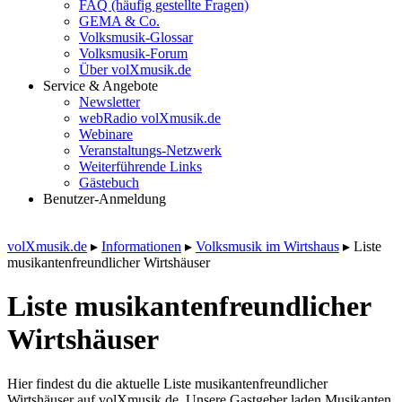
FAQ (häufig gestellte Fragen)
GEMA & Co.
Volksmusik-Glossar
Volksmusik-Forum
Über volXmusik.de
Service & Angebote
Newsletter
webRadio volXmusik.de
Webinare
Veranstaltungs-Netzwerk
Weiterführende Links
Gästebuch
Benutzer-Anmeldung
volXmusik.de
▸
Informationen
▸
Volksmusik im Wirtshaus
▸
Liste
musikanten­freundlicher Wirtshäuser
Liste musikanten­freundlicher
Wirtshäuser
Hier findest du die aktuelle Liste musikantenfreundlicher
Wirtshäuser auf volXmusik.de. Unsere Gastgeber laden Musikanten