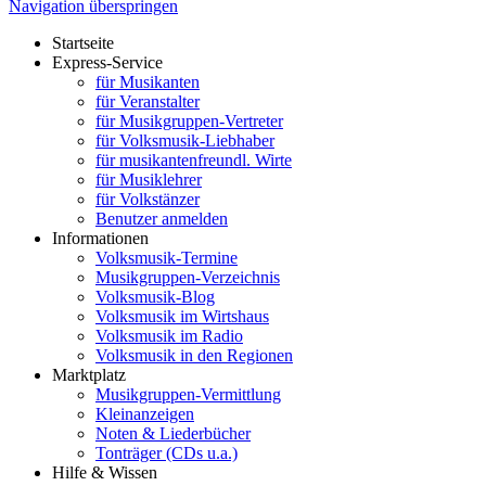
Navigation überspringen
Startseite
Express-Service
für Musikanten
für Veranstalter
für Musikgruppen-Vertreter
für Volksmusik-Liebhaber
für musikantenfreundl. Wirte
für Musiklehrer
für Volkstänzer
Benutzer anmelden
Informationen
Volksmusik-Termine
Musikgruppen-Verzeichnis
Volksmusik-Blog
Volksmusik im Wirtshaus
Volksmusik im Radio
Volksmusik in den Regionen
Marktplatz
Musikgruppen-Vermittlung
Kleinanzeigen
Noten & Liederbücher
Tonträger (CDs u.a.)
Hilfe & Wissen