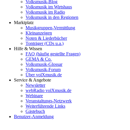
Volksmusik-Blog
Volksmusik im Wirtshaus
Volksmusik im Radio
Volksmusik in den Regionen
Marktplatz
Musikgruppen-Vermittlung
Kleinanzeigen
Noten & Liederbücher
Tonträger (CDs u.a.)
Hilfe & Wissen
FAQ (häufig gestellte Fragen)
GEMA & Co.
Volksmusik-Glossar
Volksmusik-Forum
Über volXmusik.de
Service & Angebote
Newsletter
webRadio volXmusik.de
Webinare
Veranstaltungs-Netzwerk
Weiterführende Links
Gästebuch
Benutzer-Anmeldung