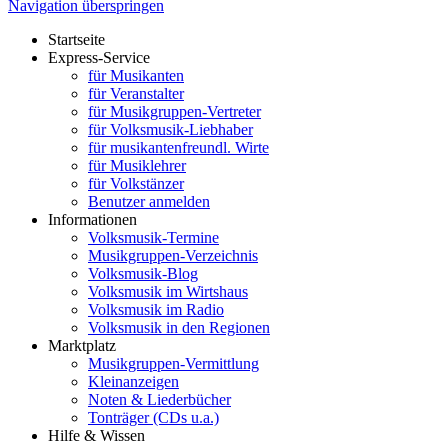
Navigation überspringen
Startseite
Express-Service
für Musikanten
für Veranstalter
für Musikgruppen-Vertreter
für Volksmusik-Liebhaber
für musikantenfreundl. Wirte
für Musiklehrer
für Volkstänzer
Benutzer anmelden
Informationen
Volksmusik-Termine
Musikgruppen-Verzeichnis
Volksmusik-Blog
Volksmusik im Wirtshaus
Volksmusik im Radio
Volksmusik in den Regionen
Marktplatz
Musikgruppen-Vermittlung
Kleinanzeigen
Noten & Liederbücher
Tonträger (CDs u.a.)
Hilfe & Wissen