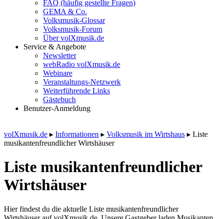
FAQ (häufig gestellte Fragen)
GEMA & Co.
Volksmusik-Glossar
Volksmusik-Forum
Über volXmusik.de
Service & Angebote
Newsletter
webRadio volXmusik.de
Webinare
Veranstaltungs-Netzwerk
Weiterführende Links
Gästebuch
Benutzer-Anmeldung
volXmusik.de
▸
Informationen
▸
Volksmusik im Wirtshaus
▸
Liste
musikanten­freundlicher Wirtshäuser
Liste musikanten­freundlicher
Wirtshäuser
Hier findest du die aktuelle Liste musikantenfreundlicher
Wirtshäuser auf volXmusik.de. Unsere Gastgeber laden Musikanten