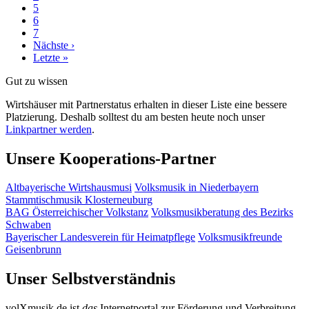
5
6
7
Nächste ›
Letzte »
Gut zu wissen
Wirtshäuser mit Partnerstatus erhalten in dieser Liste eine bessere
Platzierung. Deshalb solltest du am besten heute noch unser
Linkpartner werden
.
Unsere Kooperations-Partner
Altbayerische Wirtshausmusi
Volksmusik in Niederbayern
Stammtischmusik Klosterneuburg
BAG Österreichischer Volkstanz
Volksmusikberatung des Bezirks
Schwaben
Bayerischer Landesverein für Heimatpflege
Volksmusikfreunde
Geisenbrunn
Unser Selbstverständnis
volXmusik.de ist
das
Internetportal zur Förderung und Verbreitung