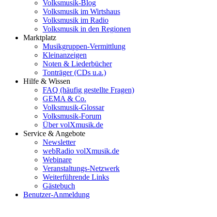
Volksmusik-Blog
Volksmusik im Wirtshaus
Volksmusik im Radio
Volksmusik in den Regionen
Marktplatz
Musikgruppen-Vermittlung
Kleinanzeigen
Noten & Liederbücher
Tonträger (CDs u.a.)
Hilfe & Wissen
FAQ (häufig gestellte Fragen)
GEMA & Co.
Volksmusik-Glossar
Volksmusik-Forum
Über volXmusik.de
Service & Angebote
Newsletter
webRadio volXmusik.de
Webinare
Veranstaltungs-Netzwerk
Weiterführende Links
Gästebuch
Benutzer-Anmeldung