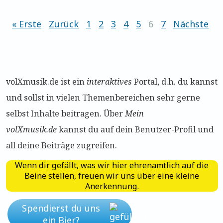
« Erste
Zurück
1
2
3
4
5
6
7
Nächste
volXmusik.de ist ein
interaktives
Portal, d.h. du kannst
und sollst in vielen Themen­bereichen sehr gerne
selbst Inhalte beitragen. Über
Mein
volXmusik.de
kannst du auf dein Benutzer-Profil und
all deine Beiträge zugreifen.
Wenn dir gefällt, was wir hier ehrenamtlich auf die
Beine stellen, freuen wir uns über eine kleine
Anerkennung.
Spendierst du uns
ein Bier?