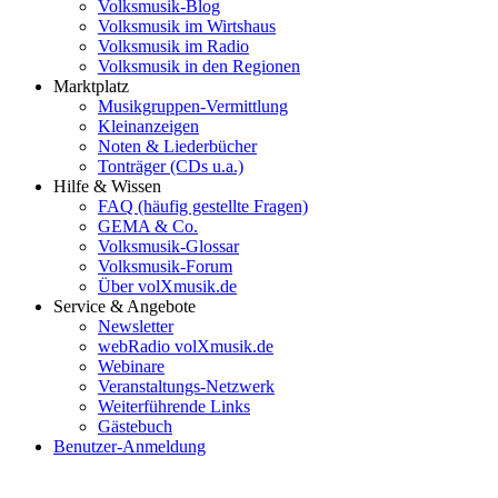
Volksmusik-Blog
Volksmusik im Wirtshaus
Volksmusik im Radio
Volksmusik in den Regionen
Marktplatz
Musikgruppen-Vermittlung
Kleinanzeigen
Noten & Liederbücher
Tonträger (CDs u.a.)
Hilfe & Wissen
FAQ (häufig gestellte Fragen)
GEMA & Co.
Volksmusik-Glossar
Volksmusik-Forum
Über volXmusik.de
Service & Angebote
Newsletter
webRadio volXmusik.de
Webinare
Veranstaltungs-Netzwerk
Weiterführende Links
Gästebuch
Benutzer-Anmeldung