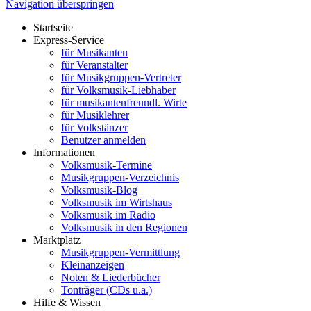
Navigation überspringen
Startseite
Express-Service
für Musikanten
für Veranstalter
für Musikgruppen-Vertreter
für Volksmusik-Liebhaber
für musikantenfreundl. Wirte
für Musiklehrer
für Volkstänzer
Benutzer anmelden
Informationen
Volksmusik-Termine
Musikgruppen-Verzeichnis
Volksmusik-Blog
Volksmusik im Wirtshaus
Volksmusik im Radio
Volksmusik in den Regionen
Marktplatz
Musikgruppen-Vermittlung
Kleinanzeigen
Noten & Liederbücher
Tonträger (CDs u.a.)
Hilfe & Wissen