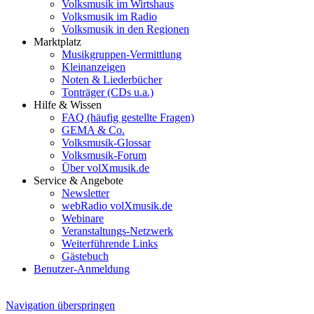
Volksmusik im Wirtshaus
Volksmusik im Radio
Volksmusik in den Regionen
Marktplatz
Musikgruppen-Vermittlung
Kleinanzeigen
Noten & Liederbücher
Tonträger (CDs u.a.)
Hilfe & Wissen
FAQ (häufig gestellte Fragen)
GEMA & Co.
Volksmusik-Glossar
Volksmusik-Forum
Über volXmusik.de
Service & Angebote
Newsletter
webRadio volXmusik.de
Webinare
Veranstaltungs-Netzwerk
Weiterführende Links
Gästebuch
Benutzer-Anmeldung
Navigation überspringen