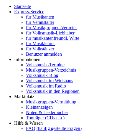
Startseite
Express-Service
für Musikanten
für Veranstalter
für Musikgruppen-Vertreter
für Volksmusik-Liebhaber
für musikantenfreundl. Wirte
für Musiklehrer
für Volkstänzer
Benutzer anmelden
Informationen
Volksmusik-Termine
Musikgruppen-Verzeichnis
Volksmusik-Blog
Volksmusik im Wirtshaus
Volksmusik im Radio
Volksmusik in den Regionen
Marktplatz
Musikgruppen-Vermittlung
Kleinanzeigen
Noten & Liederbücher
Tonträger (CDs u.a.)
Hilfe & Wissen
FAQ (häufig gestellte Fragen)