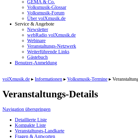
GEMA & Co.
Volksmusik-Glossar
Volksmusik-Forum
Über volXmusik.de
Service & Angebote
Newsletter
webRadio volXmusik.de
Webinare
Veranstaltungs-Netzwerk
Weiterführende Links
Gästebuch
Benutzer-Anmeldung
volXmusik.de
▸
Informationen
▸
Volksmusik-Termine
▸
Veranstaltun
Veranstaltungs-Details
Navigation überspringen
Detaillierte Liste
Kompakte Liste
Veranstaltungs-Landkarte
Fragen & Antworten