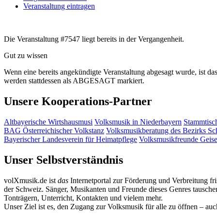
Veranstaltung eintragen
Die Veranstaltung #7547 liegt bereits in der Vergangenheit.
Gut zu wissen
Wenn eine bereits ange­kündigte Veranstaltung abgesagt wurde, ist das
werden statt­dessen als
ABGESAGT
markiert.
Unsere Kooperations-Partner
Altbayerische Wirtshausmusi
Volksmusik in Niederbayern
Stammtisc
BAG Österreichischer Volkstanz
Volksmusikberatung des Bezirks S
Bayerischer Landesverein für Heimatpflege
Volksmusikfreunde Geis
Unser Selbstverständnis
volXmusik.de ist
das
Internetportal zur Förderung und Verbreitung fr
der Schweiz. Sänger, Musikanten und Freunde dieses Genres tauschen 
Tonträgern, Unterricht, Kontakten und vielem mehr.
Unser Ziel ist es, den Zugang zur Volksmusik für alle zu öffnen – au