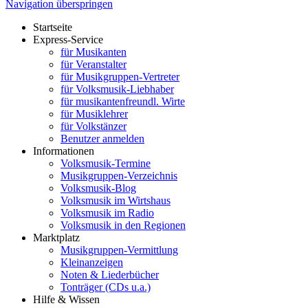
Navigation überspringen
Startseite
Express-Service
für Musikanten
für Veranstalter
für Musikgruppen-Vertreter
für Volksmusik-Liebhaber
für musikantenfreundl. Wirte
für Musiklehrer
für Volkstänzer
Benutzer anmelden
Informationen
Volksmusik-Termine
Musikgruppen-Verzeichnis
Volksmusik-Blog
Volksmusik im Wirtshaus
Volksmusik im Radio
Volksmusik in den Regionen
Marktplatz
Musikgruppen-Vermittlung
Kleinanzeigen
Noten & Liederbücher
Tonträger (CDs u.a.)
Hilfe & Wissen