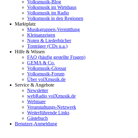
Volksmusik-Blog
Volksmusik im Wirtshaus
Volksmusik im Radio
Volksmusik in den Regionen
Marktplatz
Musikgruppen-Vermittlung
Kleinanzeigen
Noten & Liederbücher
Tonträger (CDs u.a.)
Hilfe & Wissen
FAQ (häufig gestellte Fragen)
GEMA & Co.
Volksmusik-Glossar
Volksmusik-Forum
Über volXmusik.de
Service & Angebote
Newsletter
webRadio volXmusik.de
Webinare
Veranstaltungs-Netzwerk
Weiterführende Links
Gästebuch
Benutzer-Anmeldung