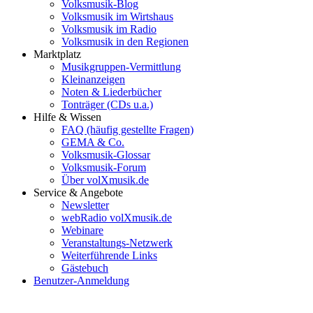
Volksmusik-Blog
Volksmusik im Wirtshaus
Volksmusik im Radio
Volksmusik in den Regionen
Marktplatz
Musikgruppen-Vermittlung
Kleinanzeigen
Noten & Liederbücher
Tonträger (CDs u.a.)
Hilfe & Wissen
FAQ (häufig gestellte Fragen)
GEMA & Co.
Volksmusik-Glossar
Volksmusik-Forum
Über volXmusik.de
Service & Angebote
Newsletter
webRadio volXmusik.de
Webinare
Veranstaltungs-Netzwerk
Weiterführende Links
Gästebuch
Benutzer-Anmeldung