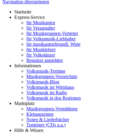
Navigation überspringen
Startseite
Express-Service
für Musikanten
für Veranstalter
für Musikgruppen-Vertreter
für Volksmusik-Liebhaber
für musikantenfreundl. Wirte
für Musiklehrer
für Volkstänzer
Benutzer anmelden
Informationen
Volksmusik-Termine
Musikgruppen-Verzeichnis
Volksmusik-Blog
Volksmusik im Wirtshaus
Volksmusik im Radio
Volksmusik in den Regionen
Marktplatz
Musikgruppen-Vermittlung
Kleinanzeigen
Noten & Liederbücher
Tonträger (CDs u.a.)
Hilfe & Wissen