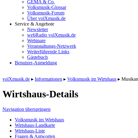
GEMA & Co.
Volksmusik-Glossar
Volksmusik-Forum
Über volXmusik.de
Service & Angebote
Newsletter
webRadio volXmusik.de
Webinare
Veranstaltungs-Netzwerk
Weiterführende Links
Gästebuch
Benutzer-Anmeldung
volXmusik.de
▸
Informationen
▸
Volksmusik im Wirtshaus
▸
Musikant
Wirtshaus-Details
Navigation überspringen
Volksmusik im Wirtshaus
Wirtshaus-Landkarte
Wirtshaus-Liste
Fragen & Antworten