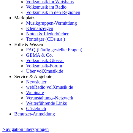
Volksmusik im Wirtshaus
Volksmusik im Radio
Volksmusik in den Regionen
Marktplatz
Musikgruppen-Vermittlung
Kleinanzeigen
Noten & Liederbücher
Tonträger (CDs u.a.)
Hilfe & Wissen
FAQ (häufig gestellte Fragen)
GEMA & Co.
Volksmusik-Glossar
Volksmusik-Forum
Über volXmusik.de
Service & Angebote
Newsletter
webRadio volXmusik.de
Webinare
Veranstaltungs-Netzwerk
Weiterführende Links
Gästebuch
Benutzer-Anmeldung
Navigation überspringen