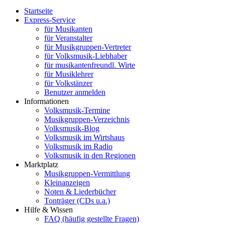
Startseite
Express-Service
für Musikanten
für Veranstalter
für Musikgruppen-Vertreter
für Volksmusik-Liebhaber
für musikantenfreundl. Wirte
für Musiklehrer
für Volkstänzer
Benutzer anmelden
Informationen
Volksmusik-Termine
Musikgruppen-Verzeichnis
Volksmusik-Blog
Volksmusik im Wirtshaus
Volksmusik im Radio
Volksmusik in den Regionen
Marktplatz
Musikgruppen-Vermittlung
Kleinanzeigen
Noten & Liederbücher
Tonträger (CDs u.a.)
Hilfe & Wissen
FAQ (häufig gestellte Fragen)