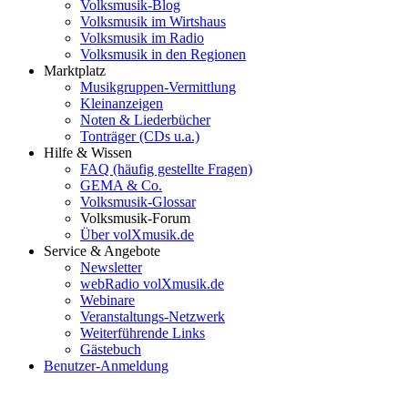
Volksmusik-Blog
Volksmusik im Wirtshaus
Volksmusik im Radio
Volksmusik in den Regionen
Marktplatz
Musikgruppen-Vermittlung
Kleinanzeigen
Noten & Liederbücher
Tonträger (CDs u.a.)
Hilfe & Wissen
FAQ (häufig gestellte Fragen)
GEMA & Co.
Volksmusik-Glossar
Volksmusik-Forum
Über volXmusik.de
Service & Angebote
Newsletter
webRadio volXmusik.de
Webinare
Veranstaltungs-Netzwerk
Weiterführende Links
Gästebuch
Benutzer-Anmeldung