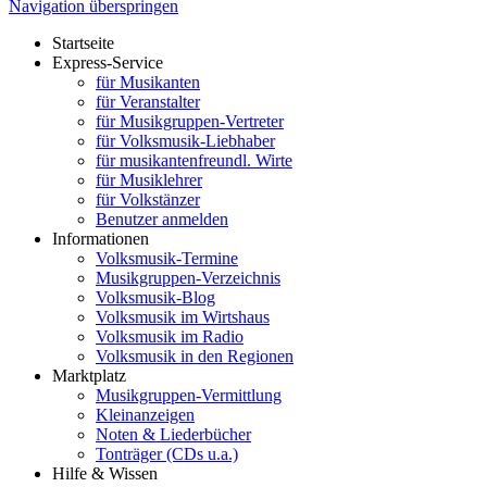
Navigation überspringen
Startseite
Express-Service
für Musikanten
für Veranstalter
für Musikgruppen-Vertreter
für Volksmusik-Liebhaber
für musikantenfreundl. Wirte
für Musiklehrer
für Volkstänzer
Benutzer anmelden
Informationen
Volksmusik-Termine
Musikgruppen-Verzeichnis
Volksmusik-Blog
Volksmusik im Wirtshaus
Volksmusik im Radio
Volksmusik in den Regionen
Marktplatz
Musikgruppen-Vermittlung
Kleinanzeigen
Noten & Liederbücher
Tonträger (CDs u.a.)
Hilfe & Wissen