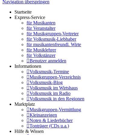
Navigation überspringen
Startseite
Express-Service
für Musikanten
für Veranstalter
für Musikgruppen-Vertreter
für Volksmusik-Liebhaber
für musikantenfreundl. Wirte
für Musiklehrer
für Volkstänzer
Benutzer anmelden
Informationen
Volksmusik-Termine
Musikgruppen-Verzeichnis
Volksmusik-Blog
Volksmusik im Wirtshaus
Volksmusik im Radio
Volksmusik in den Regionen
Marktplatz
Musikgruppen-Vermittlung
Kleinanzeigen
Noten & Liederbücher
Tonträger (CDs u.a.)
Hilfe & Wissen