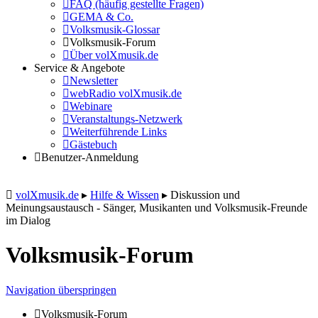
FAQ (häufig gestellte Fragen)
GEMA & Co.
Volksmusik-Glossar
Volksmusik-Forum
Über volXmusik.de
Service & Angebote
Newsletter
webRadio volXmusik.de
Webinare
Veranstaltungs-Netzwerk
Weiterführende Links
Gästebuch
Benutzer-Anmeldung
volXmusik.de
▸
Hilfe & Wissen
▸
Diskussion und
Meinungsaustausch - Sänger, Musikanten und Volksmusik-Freunde
im Dialog
Volksmusik-Forum
Navigation überspringen
Volksmusik-Forum