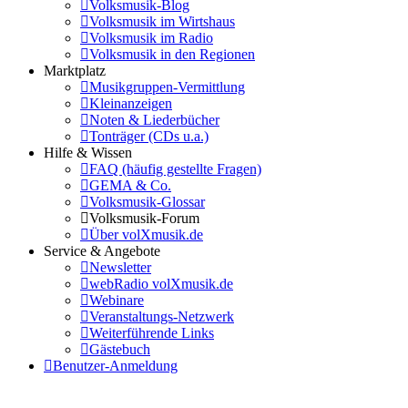
Volksmusik-Blog
Volksmusik im Wirtshaus
Volksmusik im Radio
Volksmusik in den Regionen
Marktplatz
Musikgruppen-Vermittlung
Kleinanzeigen
Noten & Liederbücher
Tonträger (CDs u.a.)
Hilfe & Wissen
FAQ (häufig gestellte Fragen)
GEMA & Co.
Volksmusik-Glossar
Volksmusik-Forum
Über volXmusik.de
Service & Angebote
Newsletter
webRadio volXmusik.de
Webinare
Veranstaltungs-Netzwerk
Weiterführende Links
Gästebuch
Benutzer-Anmeldung