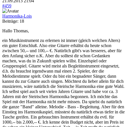
21.09.2013 21:04
#459
Harmonika-Lois
Beiträge: 18
Hallo Thomas,
ein Musikinstrument zu erlernen ist immer (gleich welchen Alters)
ein guter Entschluß. Also eine Gitarre erhältst du heute schon
zwischen 50,-- und 100,-- €. Natürlich gibt's was besseres, aber für
den Anfang sicher o.K. Aber du solltest dir schon Gedanken
machen, was du in Zukunft spielen willst. Einzelspiel oder
Gruppenspiel. Gitarre wird meist als Begleitinstrument eingesetzt,
d.h. du brauchst irgendwann mal einen 2. Spieler, der die
Melodiestimme spielt. Oder du bist ein begnadeter Sänger, dann
kannst du zur Gitarre auch singen. Möchtest du lieber allein für dich
musizieren, wäre natürlich die Steirische Harmonika eine gute Wahl.
Ich selbst spiel auch seit vielen Jahren Gitarre und habe vor ca. 3
Jahren mit der Steirischen Harmonika begonnen. Ich möchte das
Spiel mit der Harmonika nicht mehr missen. Da spielst du natürlich
die ganze "Band" alleine. Melodie - Bass - Begleitung. Aber für den
Einstieg ins Harmonikaspiel, müsstest du natürlich etwas tiefer in die
Tasche greifen. Ein gebrauchtes Instrument erhältst du evtl. für
1000,-- bis 2.000,-- €. Ich kenne dein Budget nicht, aber im Preis ist