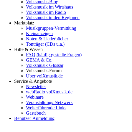
Volksmusik-Blog
Volksmusik im Wirtshaus
Volksmusik im Radio
Volksmusik in den Regionen
Marktplatz
Musikgruppen-Vermittlung
Kleinanzeigen
Noten & Liederbücher
Tonträger (CDs u.a.)
Hilfe & Wissen
FAQ (häufig gestellte Fragen)
GEMA & Co.
Volksmusik-Glossar
Volksmusik-Forum
Über volXmusik.de
Service & Angebote
Newsletter
webRadio volXmusik.de
Webinare
Veranstaltungs-Netzwerk
Weiterführende Links
Gästebuch
Benutzer-Anmeldung