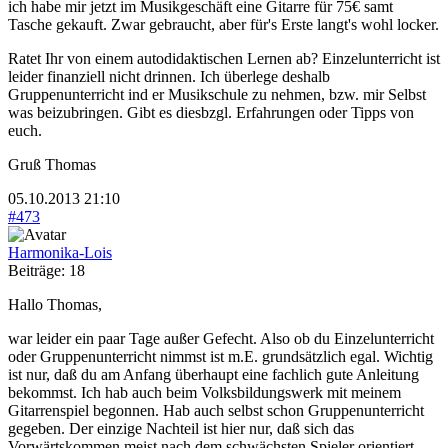
ich habe mir jetzt im Musikgeschäft eine Gitarre für 75€ samt
Tasche gekauft. Zwar gebraucht, aber für's Erste langt's wohl locker.
Ratet Ihr von einem autodidaktischen Lernen ab? Einzelunterricht ist
leider finanziell nicht drinnen. Ich überlege deshalb
Gruppenunterricht ind er Musikschule zu nehmen, bzw. mir Selbst
was beizubringen. Gibt es diesbzgl. Erfahrungen oder Tipps von
euch.
Gruß Thomas
05.10.2013 21:10
#473
Harmonika-Lois
Beiträge: 18
Hallo Thomas,
war leider ein paar Tage außer Gefecht. Also ob du Einzelunterricht
oder Gruppenunterricht nimmst ist m.E. grundsätzlich egal. Wichtig
ist nur, daß du am Anfang überhaupt eine fachlich gute Anleitung
bekommst. Ich hab auch beim Volksbildungswerk mit meinem
Gitarrenspiel begonnen. Hab auch selbst schon Gruppenunterricht
gegeben. Der einzige Nachteil ist hier nur, daß sich das
Vorwärtskommen meist nach dem schwächsten Spieler orientiert.