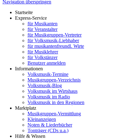
Navigation überspringen
Startseite
Express-Service
für Musikanten
für Veranstalter
für Musikgruppen-Vertreter
für Volksmusik-Liebhaber
für musikantenfreundl. Wirte
für Musiklehrer
für Volkstänzer
Benutzer anmelden
Informationen
Volksmusik-Termine
Musikgruppen-Verzeichnis
Volksmusik-Blog
Volksmusik im Wirtshaus
Volksmusik im Radio
Volksmusik in den Regionen
Marktplatz
Musikgruppen-Vermittlung
Kleinanzeigen
Noten & Liederbücher
Tonträger (CDs u.a.)
Hilfe & Wissen