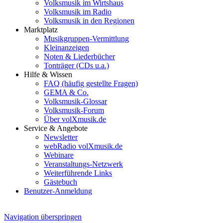
Volksmusik im Wirtshaus
Volksmusik im Radio
Volksmusik in den Regionen
Marktplatz
Musikgruppen-Vermittlung
Kleinanzeigen
Noten & Liederbücher
Tonträger (CDs u.a.)
Hilfe & Wissen
FAQ (häufig gestellte Fragen)
GEMA & Co.
Volksmusik-Glossar
Volksmusik-Forum
Über volXmusik.de
Service & Angebote
Newsletter
webRadio volXmusik.de
Webinare
Veranstaltungs-Netzwerk
Weiterführende Links
Gästebuch
Benutzer-Anmeldung
Navigation überspringen