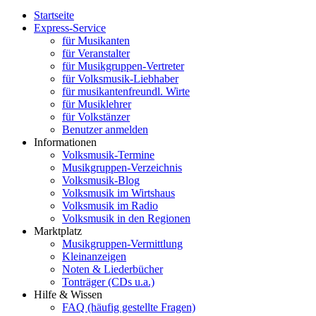
Startseite
Express-Service
für Musikanten
für Veranstalter
für Musikgruppen-Vertreter
für Volksmusik-Liebhaber
für musikantenfreundl. Wirte
für Musiklehrer
für Volkstänzer
Benutzer anmelden
Informationen
Volksmusik-Termine
Musikgruppen-Verzeichnis
Volksmusik-Blog
Volksmusik im Wirtshaus
Volksmusik im Radio
Volksmusik in den Regionen
Marktplatz
Musikgruppen-Vermittlung
Kleinanzeigen
Noten & Liederbücher
Tonträger (CDs u.a.)
Hilfe & Wissen
FAQ (häufig gestellte Fragen)