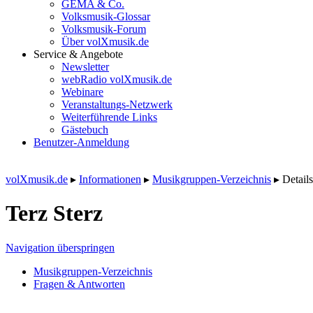
GEMA & Co.
Volksmusik-Glossar
Volksmusik-Forum
Über volXmusik.de
Service & Angebote
Newsletter
webRadio volXmusik.de
Webinare
Veranstaltungs-Netzwerk
Weiterführende Links
Gästebuch
Benutzer-Anmeldung
volXmusik.de
▸
Informationen
▸
Musikgruppen-Verzeichnis
▸
Details
Terz Sterz
Navigation überspringen
Musikgruppen-Verzeichnis
Fragen & Antworten