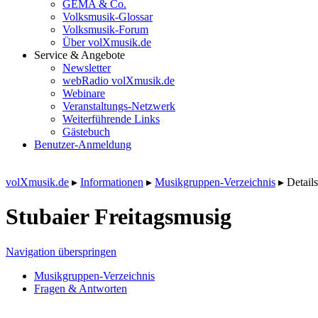
GEMA & Co.
Volksmusik-Glossar
Volksmusik-Forum
Über volXmusik.de
Service & Angebote
Newsletter
webRadio volXmusik.de
Webinare
Veranstaltungs-Netzwerk
Weiterführende Links
Gästebuch
Benutzer-Anmeldung
volXmusik.de
▸
Informationen
▸
Musikgruppen-Verzeichnis
▸
Details
Stubaier Freitagsmusig
Navigation überspringen
Musikgruppen-Verzeichnis
Fragen & Antworten