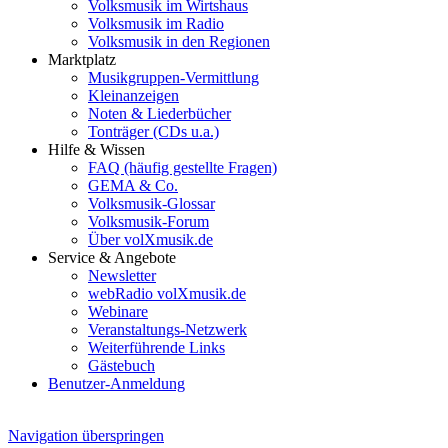
Volksmusik im Wirtshaus
Volksmusik im Radio
Volksmusik in den Regionen
Marktplatz
Musikgruppen-Vermittlung
Kleinanzeigen
Noten & Liederbücher
Tonträger (CDs u.a.)
Hilfe & Wissen
FAQ (häufig gestellte Fragen)
GEMA & Co.
Volksmusik-Glossar
Volksmusik-Forum
Über volXmusik.de
Service & Angebote
Newsletter
webRadio volXmusik.de
Webinare
Veranstaltungs-Netzwerk
Weiterführende Links
Gästebuch
Benutzer-Anmeldung
Navigation überspringen