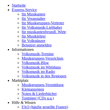
Startseite
Express-Service
für Musikanten
für Veranstalter
für Musikgruppen-Vertreter
für Volksmusik-Liebhaber
für musikantenfreundl. Wirte
für Musiklehrer
für Volkstänzer
Benutzer anmelden
Informationen
Volksmusik-Termine
Musikgruppen-Verzeichnis
Volksmusik-Blog
Volksmusik im Wirtshaus
Volksmusik im Radio
Volksmusik in den Regionen
Marktplatz
Musikgruppen-Vermittlung
Kleinanzeigen
Noten & Liederbücher
Tonträger (CDs u.a.)
Hilfe & Wissen
FAQ (häufig gestellte Fragen)