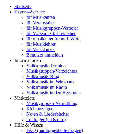
Startseite
Express-Service
für Musikanten
für Veranstalter
für Musikgruppen-Vertreter
für Volksmusik-Liebhaber
für musikantenfreundl. Wirte
für Musiklehrer
für Volkstänzer
Benutzer anmelden
Informationen
Volksmusik-Termine
Musikgruppen-Verzeichnis
Volksmusik-Blog
Volksmusik im Wirtshaus
Volksmusik im Radio
Volksmusik in den Regionen
Marktplatz
Musikgruppen-Vermittlung
Kleinanzeigen
Noten & Liederbücher
Tonträger (CDs u.a.)
Hilfe & Wissen
FAQ (häufig gestellte Fragen)