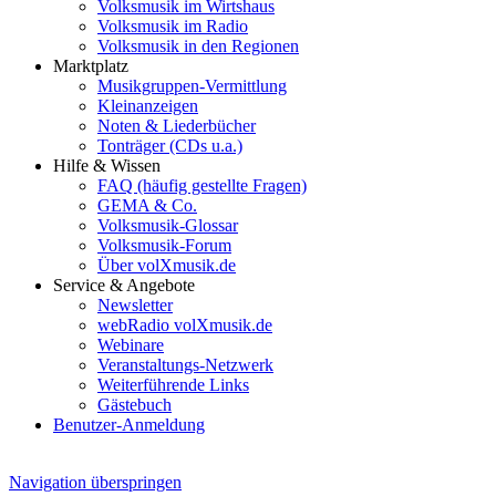
Volksmusik im Wirtshaus
Volksmusik im Radio
Volksmusik in den Regionen
Marktplatz
Musikgruppen-Vermittlung
Kleinanzeigen
Noten & Liederbücher
Tonträger (CDs u.a.)
Hilfe & Wissen
FAQ (häufig gestellte Fragen)
GEMA & Co.
Volksmusik-Glossar
Volksmusik-Forum
Über volXmusik.de
Service & Angebote
Newsletter
webRadio volXmusik.de
Webinare
Veranstaltungs-Netzwerk
Weiterführende Links
Gästebuch
Benutzer-Anmeldung
Navigation überspringen