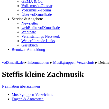
GEMA & Co.
Volksmusik-Glossar
Volksmusik-Forum
Über volXmusik.de
Service & Angebote
Newsletter
webRadio volXmusik.de
Webinare
Veranstaltungs-Netzwerk
Weiterführende Links
Gästebuch
Benutzer-Anmeldung
volXmusik.de
▸
Informationen
▸
Musikgruppen-Verzeichnis
▸
Details
Steffis kleine Zachmusik
Navigation überspringen
Musikgruppen-Verzeichnis
Fragen & Antworten