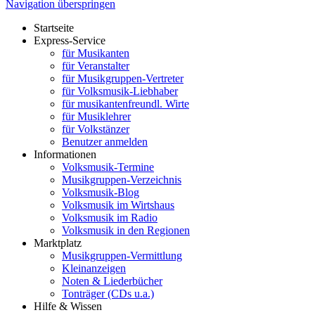
Navigation überspringen
Startseite
Express-Service
für Musikanten
für Veranstalter
für Musikgruppen-Vertreter
für Volksmusik-Liebhaber
für musikantenfreundl. Wirte
für Musiklehrer
für Volkstänzer
Benutzer anmelden
Informationen
Volksmusik-Termine
Musikgruppen-Verzeichnis
Volksmusik-Blog
Volksmusik im Wirtshaus
Volksmusik im Radio
Volksmusik in den Regionen
Marktplatz
Musikgruppen-Vermittlung
Kleinanzeigen
Noten & Liederbücher
Tonträger (CDs u.a.)
Hilfe & Wissen