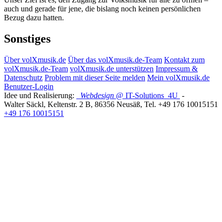
auch und gerade für jene, die bislang noch keinen persönlichen
Bezug dazu hatten.
Sonstiges
Über volXmusik.de
Über das volXmusik.de-Team
Kontakt zum
volXmusik.de-Team
volXmusik.de unterstützen
Impressum &
Datenschutz
Problem mit dieser Seite melden
Mein volXmusik.de
Benutzer-Login
Idee und Realisierung:
Webdesign
@ IT-Solutions
4U
-
Walter Säckl
,
Keltenstr. 2 B
,
86356
Neusäß
, Tel.
+49 176 10015151
+49 176 10015151