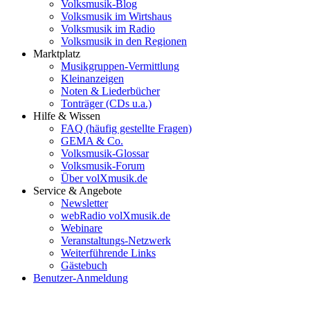
Volksmusik-Blog
Volksmusik im Wirtshaus
Volksmusik im Radio
Volksmusik in den Regionen
Marktplatz
Musikgruppen-Vermittlung
Kleinanzeigen
Noten & Liederbücher
Tonträger (CDs u.a.)
Hilfe & Wissen
FAQ (häufig gestellte Fragen)
GEMA & Co.
Volksmusik-Glossar
Volksmusik-Forum
Über volXmusik.de
Service & Angebote
Newsletter
webRadio volXmusik.de
Webinare
Veranstaltungs-Netzwerk
Weiterführende Links
Gästebuch
Benutzer-Anmeldung