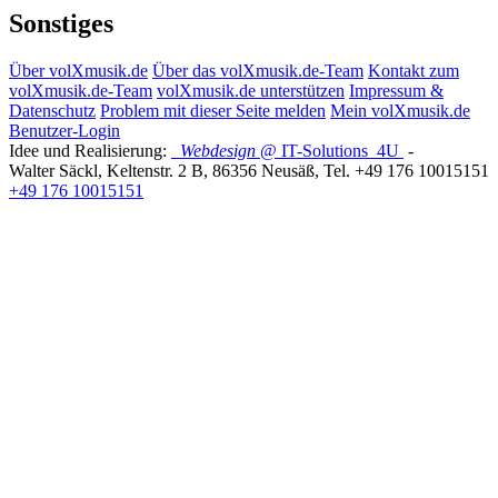
Sonstiges
Über volXmusik.de
Über das volXmusik.de-Team
Kontakt zum
volXmusik.de-Team
volXmusik.de unterstützen
Impressum &
Datenschutz
Problem mit dieser Seite melden
Mein volXmusik.de
Benutzer-Login
Idee und Realisierung:
Webdesign
@ IT-Solutions
4U
-
Walter Säckl
,
Keltenstr. 2 B
,
86356
Neusäß
, Tel.
+49 176 10015151
+49 176 10015151