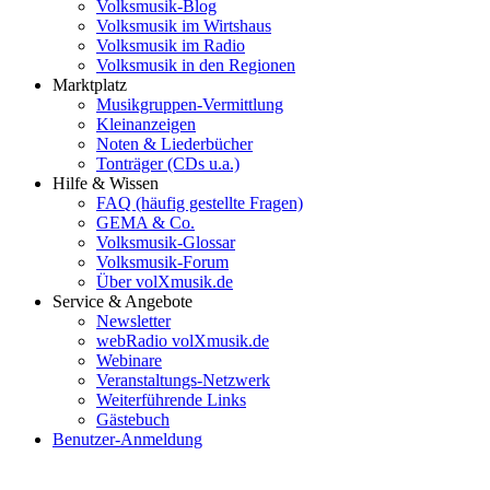
Volksmusik-Blog
Volksmusik im Wirtshaus
Volksmusik im Radio
Volksmusik in den Regionen
Marktplatz
Musikgruppen-Vermittlung
Kleinanzeigen
Noten & Liederbücher
Tonträger (CDs u.a.)
Hilfe & Wissen
FAQ (häufig gestellte Fragen)
GEMA & Co.
Volksmusik-Glossar
Volksmusik-Forum
Über volXmusik.de
Service & Angebote
Newsletter
webRadio volXmusik.de
Webinare
Veranstaltungs-Netzwerk
Weiterführende Links
Gästebuch
Benutzer-Anmeldung