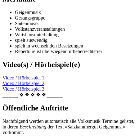
Geigenmusik
Gesangsgruppe
Saitenmusik
Volkstanzveranstaltungen
Wirtshausunterhaltung
spielt auswendig
spielt in wechselnden Besetzungen
Repertoire ist überwiegend urheberrechtsfrei
Video(s) / Hörbeispiel(e)
Video / Hörbeispiel 1
Video / Hörbeispiel 2
Video / Hörbeispiel 3
⎯⎯⎯⎯⎯ ❖ ❖ ❖ ❖ ❖ ⎯⎯⎯⎯⎯
Öffentliche Auftritte
Nachfolgend werden automatisch alle Volksmusik-Termine gelistet,
in deren
Beschreibung
der Text »Salzkammergut Geigenmusi«
vorkommt.