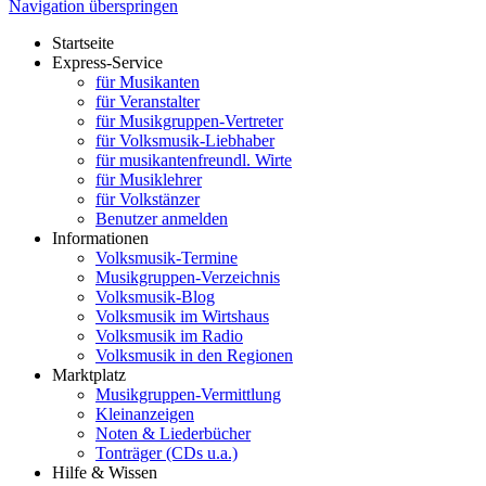
Navigation überspringen
Startseite
Express-Service
für Musikanten
für Veranstalter
für Musikgruppen-Vertreter
für Volksmusik-Liebhaber
für musikantenfreundl. Wirte
für Musiklehrer
für Volkstänzer
Benutzer anmelden
Informationen
Volksmusik-Termine
Musikgruppen-Verzeichnis
Volksmusik-Blog
Volksmusik im Wirtshaus
Volksmusik im Radio
Volksmusik in den Regionen
Marktplatz
Musikgruppen-Vermittlung
Kleinanzeigen
Noten & Liederbücher
Tonträger (CDs u.a.)
Hilfe & Wissen