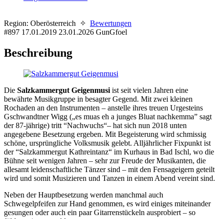
Region: Oberösterreich ✧
Bewertungen
#897
17.01.2019
23.01.2026
GunGfoel
Beschreibung
Die
Salzkammergut Geigenmusi
ist seit vielen Jahren eine
bewährte Musikgruppe in besagter Gegend. Mit zwei kleinen
Rochaden an den Instrumenten – anstelle ihres treuen Urgesteins
Gschwandtner Wigg („es muas eh a junges Bluat nachkemma” sagt
der 87-jährige) tritt “Nachwuchs“– hat sich nun 2018 unten
angegebene Besetzung ergeben. Mit Begeisterung wird schmissig
schöne, ursprüngliche Volksmusik gelebt. Alljährlicher Fixpunkt ist
der “Salzkammergut Kathreintanz“ im Kurhaus in Bad Ischl, wo die
Bühne seit wenigen Jahren – sehr zur Freude der Musikanten, die
allesamt leidenschaftliche Tänzer sind – mit den Fensageigern geteilt
wird und somit Musizieren und Tanzen in einem Abend vereint sind.
Neben der Hauptbesetzung werden manchmal auch
Schwegelpfeifen zur Hand genommen, es wird einiges miteinander
gesungen oder auch ein paar Gitarrenstückeln ausprobiert – so