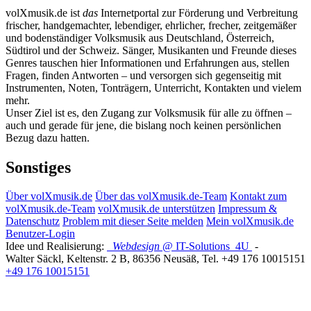
volXmusik.de ist
das
Internetportal zur Förderung und Verbreitung
frischer, handgemachter, lebendiger, ehrlicher, frecher, zeitgemäßer
und bodenständiger Volksmusik aus Deutschland, Österreich,
Südtirol und der Schweiz. Sänger, Musikanten und Freunde dieses
Genres tauschen hier Informationen und Erfahrungen aus, stellen
Fragen, finden Antworten – und versorgen sich gegenseitig mit
Instrumenten, Noten, Tonträgern, Unterricht, Kontakten und vielem
mehr.
Unser Ziel ist es, den Zugang zur Volksmusik für alle zu öffnen –
auch und gerade für jene, die bislang noch keinen persönlichen
Bezug dazu hatten.
Sonstiges
Über volXmusik.de
Über das volXmusik.de-Team
Kontakt zum
volXmusik.de-Team
volXmusik.de unterstützen
Impressum &
Datenschutz
Problem mit dieser Seite melden
Mein volXmusik.de
Benutzer-Login
Idee und Realisierung:
Webdesign
@ IT-Solutions
4U
-
Walter Säckl
,
Keltenstr. 2 B
,
86356
Neusäß
, Tel.
+49 176 10015151
+49 176 10015151