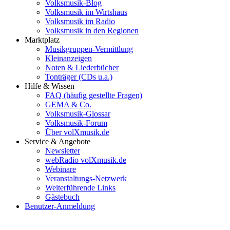
Volksmusik-Blog
Volksmusik im Wirtshaus
Volksmusik im Radio
Volksmusik in den Regionen
Marktplatz
Musikgruppen-Vermittlung
Kleinanzeigen
Noten & Liederbücher
Tonträger (CDs u.a.)
Hilfe & Wissen
FAQ (häufig gestellte Fragen)
GEMA & Co.
Volksmusik-Glossar
Volksmusik-Forum
Über volXmusik.de
Service & Angebote
Newsletter
webRadio volXmusik.de
Webinare
Veranstaltungs-Netzwerk
Weiterführende Links
Gästebuch
Benutzer-Anmeldung