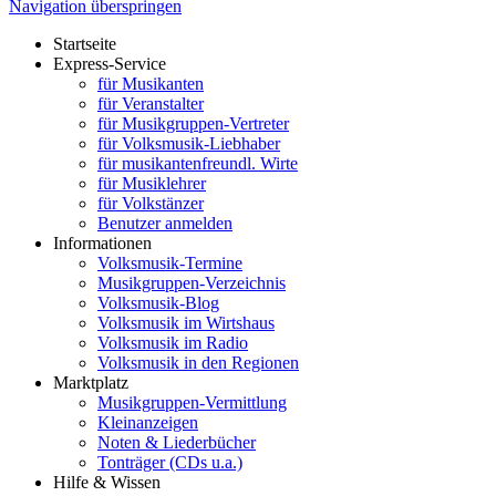
Navigation überspringen
Startseite
Express-Service
für Musikanten
für Veranstalter
für Musikgruppen-Vertreter
für Volksmusik-Liebhaber
für musikantenfreundl. Wirte
für Musiklehrer
für Volkstänzer
Benutzer anmelden
Informationen
Volksmusik-Termine
Musikgruppen-Verzeichnis
Volksmusik-Blog
Volksmusik im Wirtshaus
Volksmusik im Radio
Volksmusik in den Regionen
Marktplatz
Musikgruppen-Vermittlung
Kleinanzeigen
Noten & Liederbücher
Tonträger (CDs u.a.)
Hilfe & Wissen