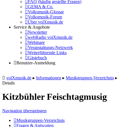
FAQ (häufig gestellte Fragen)
GEMA & Co.
Volksmusik-Glossar
Volksmusik-Forum
Über volXmusik.de
Service & Angebote
Newsletter
webRadio volXmusik.de
Webinare
Veranstaltungs-Netzwerk
Weiterführende Links
Gästebuch
Benutzer-Anmeldung
volXmusik.de
▸
Informationen
▸
Musikgruppen-Verzeichnis
▸
Details
Kitzbühler Feischtagmusig
Navigation überspringen
Musikgruppen-Verzeichnis
Fragen & Antworten