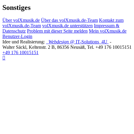
Sonstiges
Über volXmusik.de
Über das volXmusik.de-Team
Kontakt zum
volXmusik.de-Team
volXmusik.de unterstützen
Impressum &
Datenschutz
Problem mit dieser Seite melden
Mein volXmusik.de
Benutzer-Login
Idee und Realisierung:
Webdesign
@ IT-Solutions
4U
-
Walter Säckl
,
Keltenstr. 2 B
,
86356
Neusäß
, Tel.
+49 176 10015151
+49 176 10015151