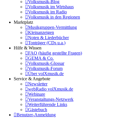
Volksmusik-Blog
Volksmusik im Wirtshaus
Volksmusik im Radio
Volksmusik in den Regionen
Marktplatz
Musikgruppen-Vermittlung
Kleinanzeigen
Noten & Liederbücher
Tonträger (CDs u.a.)
Hilfe & Wissen
FAQ (häufig gestellte Fragen)
GEMA & Co.
Volksmusik-Glossar
Volksmusik-Forum
Über volXmusik.de
Service & Angebote
Newsletter
webRadio volXmusik.de
Webinare
Veranstaltungs-Netzwerk
Weiterführende Links
Gästebuch
Benutzer-Anmeldung