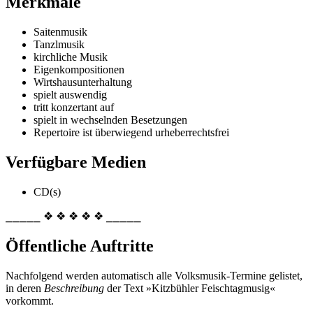
Merkmale
Saitenmusik
Tanzlmusik
kirchliche Musik
Eigenkompositionen
Wirtshausunterhaltung
spielt auswendig
tritt konzertant auf
spielt in wechselnden Besetzungen
Repertoire ist überwiegend urheberrechtsfrei
Verfügbare Medien
CD(s)
⎯⎯⎯⎯⎯ ❖ ❖ ❖ ❖ ❖ ⎯⎯⎯⎯⎯
Öffentliche Auftritte
Nachfolgend werden automatisch alle Volksmusik-Termine gelistet,
in deren
Beschreibung
der Text »Kitzbühler Feischtagmusig«
vorkommt.