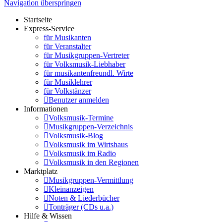
Navigation überspringen
Startseite
Express-Service
für Musikanten
für Veranstalter
für Musikgruppen-Vertreter
für Volksmusik-Liebhaber
für musikantenfreundl. Wirte
für Musiklehrer
für Volkstänzer
Benutzer anmelden
Informationen
Volksmusik-Termine
Musikgruppen-Verzeichnis
Volksmusik-Blog
Volksmusik im Wirtshaus
Volksmusik im Radio
Volksmusik in den Regionen
Marktplatz
Musikgruppen-Vermittlung
Kleinanzeigen
Noten & Liederbücher
Tonträger (CDs u.a.)
Hilfe & Wissen