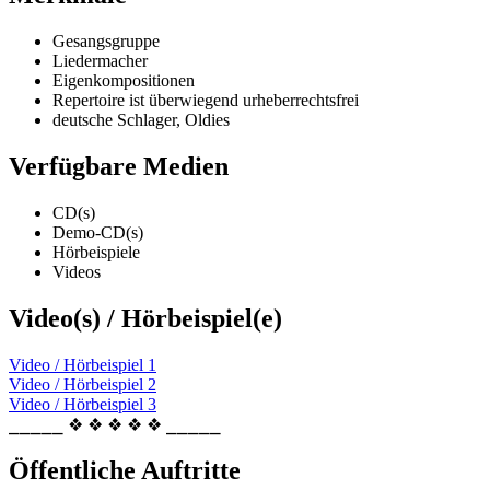
Gesangsgruppe
Liedermacher
Eigenkompositionen
Repertoire ist überwiegend urheberrechtsfrei
deutsche Schlager, Oldies
Verfügbare Medien
CD(s)
Demo-CD(s)
Hörbeispiele
Videos
Video(s) / Hörbeispiel(e)
Video / Hörbeispiel 1
Video / Hörbeispiel 2
Video / Hörbeispiel 3
⎯⎯⎯⎯⎯ ❖ ❖ ❖ ❖ ❖ ⎯⎯⎯⎯⎯
Öffentliche Auftritte