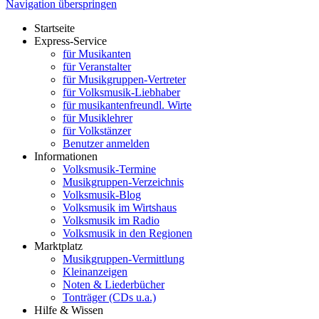
Navigation überspringen
Startseite
Express-Service
für Musikanten
für Veranstalter
für Musikgruppen-Vertreter
für Volksmusik-Liebhaber
für musikantenfreundl. Wirte
für Musiklehrer
für Volkstänzer
Benutzer anmelden
Informationen
Volksmusik-Termine
Musikgruppen-Verzeichnis
Volksmusik-Blog
Volksmusik im Wirtshaus
Volksmusik im Radio
Volksmusik in den Regionen
Marktplatz
Musikgruppen-Vermittlung
Kleinanzeigen
Noten & Liederbücher
Tonträger (CDs u.a.)
Hilfe & Wissen