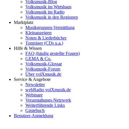
Volksmusik-Blog
Volksmusik im Wirtshaus
Volksmusik im Radio
Volksmusik in den Regionen
Marktplatz
Musikgruppen-Vermittlung
Kleinanzeigen
Noten & Liederbücher
Tonträger (CDs u.a.)
Hilfe & Wissen
FAQ (häufig gestellte Fragen)
GEMA & Co.
Volksmusik-Glossar
Volksmusik-Forum
Über volXmusik.de
Service & Angebote
Newsletter
webRadio volXmusik.de
Webinare
Veranstaltungs-Netzwerk
Weiterführende Links
Gästebuch
Benutzer-Anmeldung