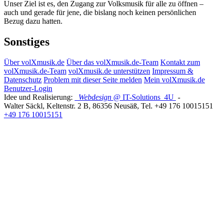
Unser Ziel ist es, den Zugang zur Volksmusik für alle zu öffnen –
auch und gerade für jene, die bislang noch keinen persönlichen
Bezug dazu hatten.
Sonstiges
Über volXmusik.de
Über das volXmusik.de-Team
Kontakt zum
volXmusik.de-Team
volXmusik.de unterstützen
Impressum &
Datenschutz
Problem mit dieser Seite melden
Mein volXmusik.de
Benutzer-Login
Idee und Realisierung:
Webdesign
@ IT-Solutions
4U
-
Walter Säckl
,
Keltenstr. 2 B
,
86356
Neusäß
, Tel.
+49 176 10015151
+49 176 10015151