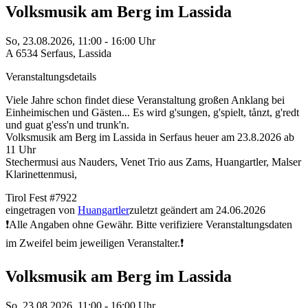
Volksmusik am Berg im Lassida
So,
23.08.2026, 11:00
- 16:00
Uhr
A
6534
Serfaus
,
Lassida
Veranstaltungsdetails
Viele Jahre schon findet diese Veranstaltung großen Anklang bei
Einheimischen und Gästen... Es wird g'sungen, g'spielt, tånzt, g'redt
und guat g'ess'n und trunk'n.
Volksmusik am Berg im Lassida in Serfaus heuer am 23.8.2026 ab
11 Uhr
Stechermusi aus Nauders, Venet Trio aus Zams, Huangartler, Malser
Klarinettenmusi,
Tirol
Fest
#7922
eingetragen von
Huangartler
zuletzt geändert am 24.06.2026
❗Alle Angaben ohne Gewähr. Bitte verifiziere Veranstaltungsdaten
im Zweifel beim jeweiligen Veranstalter.❗
Volksmusik am Berg im Lassida
So,
23.08.2026, 11:00
- 16:00
Uhr