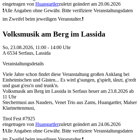
eingetragen von
Huangartler
zuletzt geändert am 20.06.2026
❗Alle Angaben ohne Gewähr. Bitte verifiziere Veranstaltungsdaten
im Zweifel beim jeweiligen Veranstalter.❗
Volksmusik am Berg im Lassida
So,
23.08.2026, 11:00
- 14:00
Uhr
A
6534
Serfaus
,
Lassida
Veranstaltungsdetails
Viele Jahre schon findet diese Veranstaltung großen Anklang bei
Einheimischen und Gästen... Es wird g'sungen, g'spielt, tånzt, g'redt
und guat g'ess'n und trunk'n.
Volksmusik am Berg im Lassida in Serfaus heuer am 23.8.2026 ab
11 Uhr
Stechermusi aus Nauders, Venet Trio aus Zams, Huangartler, Malser
Klarinettenmusi,
Tirol
Fest
#7925
eingetragen von
Huangartler
zuletzt geändert am 24.06.2026
❗Alle Angaben ohne Gewähr. Bitte verifiziere Veranstaltungsdaten
im Zweifel beim jeweiligen Veranstalter.❗