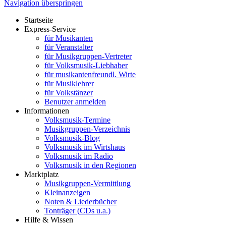
Navigation überspringen
Startseite
Express-Service
für Musikanten
für Veranstalter
für Musikgruppen-Vertreter
für Volksmusik-Liebhaber
für musikantenfreundl. Wirte
für Musiklehrer
für Volkstänzer
Benutzer anmelden
Informationen
Volksmusik-Termine
Musikgruppen-Verzeichnis
Volksmusik-Blog
Volksmusik im Wirtshaus
Volksmusik im Radio
Volksmusik in den Regionen
Marktplatz
Musikgruppen-Vermittlung
Kleinanzeigen
Noten & Liederbücher
Tonträger (CDs u.a.)
Hilfe & Wissen