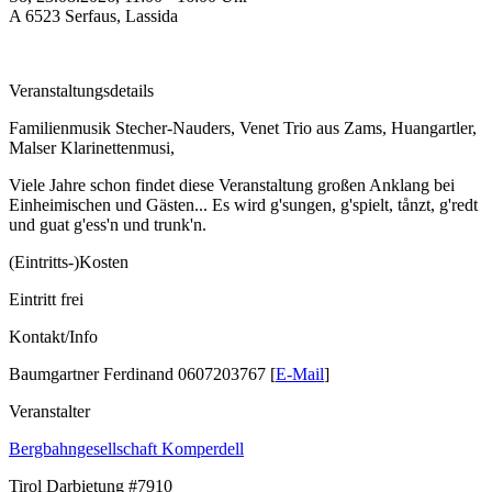
A
6523
Serfaus
,
Lassida
Veranstaltungsdetails
Familienmusik Stecher-Nauders, Venet Trio aus Zams, Huangartler,
Malser Klarinettenmusi,
Viele Jahre schon findet diese Veranstaltung großen Anklang bei
Einheimischen und Gästen... Es wird g'sungen, g'spielt, tånzt, g'redt
und guat g'ess'n und trunk'n.
(Eintritts-)Kosten
Eintritt frei
Kontakt/Info
Baumgartner Ferdinand 0607203767 [
E-Mail
]
Veranstalter
Bergbahngesellschaft Komperdell
Tirol
Darbietung
#7910