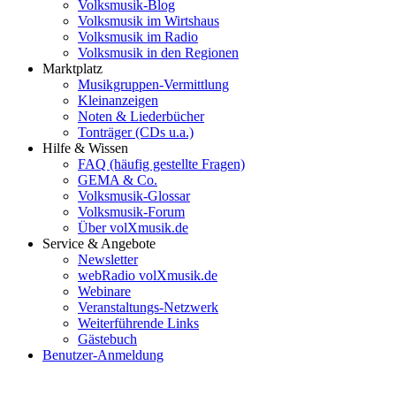
Volksmusik-Blog
Volksmusik im Wirtshaus
Volksmusik im Radio
Volksmusik in den Regionen
Marktplatz
Musikgruppen-Vermittlung
Kleinanzeigen
Noten & Liederbücher
Tonträger (CDs u.a.)
Hilfe & Wissen
FAQ (häufig gestellte Fragen)
GEMA & Co.
Volksmusik-Glossar
Volksmusik-Forum
Über volXmusik.de
Service & Angebote
Newsletter
webRadio volXmusik.de
Webinare
Veranstaltungs-Netzwerk
Weiterführende Links
Gästebuch
Benutzer-Anmeldung