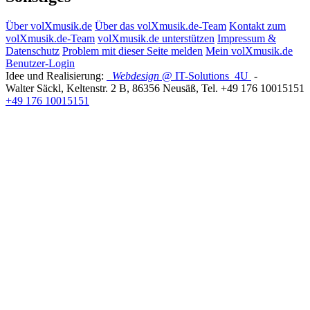
Über volXmusik.de
Über das volXmusik.de-Team
Kontakt zum
volXmusik.de-Team
volXmusik.de unterstützen
Impressum &
Datenschutz
Problem mit dieser Seite melden
Mein volXmusik.de
Benutzer-Login
Idee und Realisierung:
Webdesign
@ IT-Solutions
4U
-
Walter Säckl
,
Keltenstr. 2 B
,
86356
Neusäß
, Tel.
+49 176 10015151
+49 176 10015151