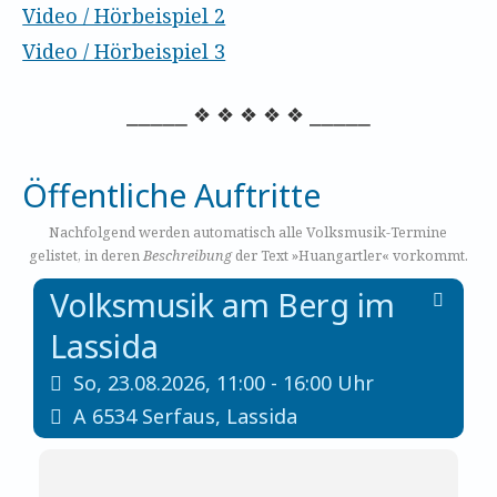
Video / Hörbeispiel 2
Video / Hörbeispiel 3
⎯⎯⎯⎯⎯ ❖ ❖ ❖ ❖ ❖ ⎯⎯⎯⎯⎯
Öffentliche Auftritte
Nachfolgend werden automatisch alle Volksmusik-Termine
gelistet, in deren
Beschreibung
der Text »Huangartler« vorkommt.
Volksmusik am Berg im
Lassida
So,
23.08.2026, 11:00
- 16:00
Uhr
A
6534
Serfaus
,
Lassida