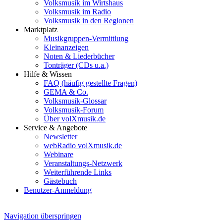
Volksmusik im Wirtshaus
Volksmusik im Radio
Volksmusik in den Regionen
Marktplatz
Musikgruppen-Vermittlung
Kleinanzeigen
Noten & Liederbücher
Tonträger (CDs u.a.)
Hilfe & Wissen
FAQ (häufig gestellte Fragen)
GEMA & Co.
Volksmusik-Glossar
Volksmusik-Forum
Über volXmusik.de
Service & Angebote
Newsletter
webRadio volXmusik.de
Webinare
Veranstaltungs-Netzwerk
Weiterführende Links
Gästebuch
Benutzer-Anmeldung
Navigation überspringen