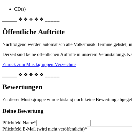
CD(s)
⎯⎯⎯⎯⎯ ❖ ❖ ❖ ❖ ❖ ⎯⎯⎯⎯⎯
Öffentliche Auftritte
Nachfolgend werden automatisch alle Volksmusik-Termine gelistet, i
Derzeit sind keine öffentlichen Auftritte in unserem Veranstaltungs-Ka
Zurück zum Musikgruppen-Verzeichnis
⎯⎯⎯⎯⎯ ❖ ❖ ❖ ❖ ❖ ⎯⎯⎯⎯⎯
Bewertungen
Zu dieser Musikgruppe wurde bislang noch keine Bewertung abgege
Deine Bewertung
Pflichtfeld
Name
*
Pflichtfeld
E-Mail (wird nicht veröffentlicht)
*