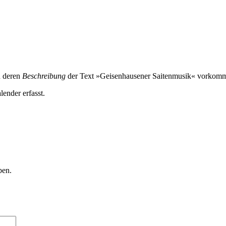
n deren
Beschreibung
der Text »Geisenhausener Saitenmusik« vorkomm
lender erfasst.
ben.