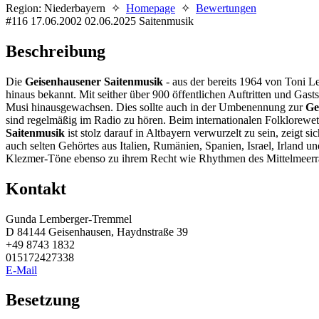
Region: Niederbayern ✧
Homepage
✧
Bewertungen
#116
17.06.2002
02.06.2025
Saitenmusik
Beschreibung
Die
Geisenhausener Saitenmusik
- aus der bereits 1964 von Toni 
hinaus bekannt. Mit seither über 900 öffentlichen Auftritten und Gas
Musi hinausgewachsen. Dies sollte auch in der Umbenennung zur
Ge
sind regelmäßig im Radio zu hören. Beim internationalen Folklorewet
Saitenmusik
ist stolz darauf in Altbayern verwurzelt zu sein, zeigt
auch selten Gehörtes aus Italien, Rumänien, Spanien, Israel, Irla
Klezmer-Töne ebenso zu ihrem Recht wie Rhythmen des Mittelmeerr
Kontakt
Gunda Lemberger-Tremmel
D 84144 Geisenhausen, Haydnstraße 39
+49 8743 1832
015172427338
E-Mail
Besetzung