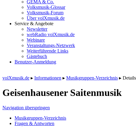
GEMA & Co.
Volksmusik-Glossar
Volksmusik-Forum
Über volXmusik.de
Service & Angebote
Newsletter
webRadio volXmusik.de
Webinare
Veranstaltungs-Netzwerk
Weiterführende Links
Gästebuch
Benutzer-Anmeldung
volXmusik.de
▸
Informationen
▸
Musikgruppen-Verzeichnis
▸
Details
Geisenhausener Saitenmusik
Navigation überspringen
Musikgruppen-Verzeichnis
Fragen & Antworten