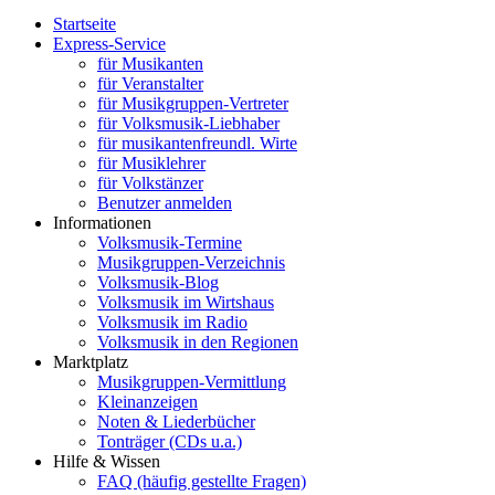
Startseite
Express-Service
für Musikanten
für Veranstalter
für Musikgruppen-Vertreter
für Volksmusik-Liebhaber
für musikantenfreundl. Wirte
für Musiklehrer
für Volkstänzer
Benutzer anmelden
Informationen
Volksmusik-Termine
Musikgruppen-Verzeichnis
Volksmusik-Blog
Volksmusik im Wirtshaus
Volksmusik im Radio
Volksmusik in den Regionen
Marktplatz
Musikgruppen-Vermittlung
Kleinanzeigen
Noten & Liederbücher
Tonträger (CDs u.a.)
Hilfe & Wissen
FAQ (häufig gestellte Fragen)