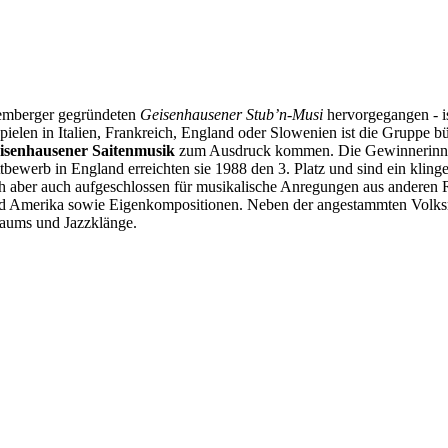
Lemberger gegründeten
Geisenhausener Stub’n-Musi
hervorgegangen - i
tspielen in Italien, Frankreich, England oder Slowenien ist die Gruppe
isenhausener Saitenmusik
zum Ausdruck kommen. Die Gewinnerinnen 
tbewerb in England erreichten sie 1988 den 3. Platz und sind ein kling
 sich aber auch aufgeschlossen für musikalische Anregungen aus anderen
nd und Amerika sowie Eigenkompositionen. Neben der angestammten Vo
aums und Jazzklänge.