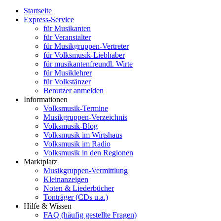
Startseite
Express-Service
für Musikanten
für Veranstalter
für Musikgruppen-Vertreter
für Volksmusik-Liebhaber
für musikantenfreundl. Wirte
für Musiklehrer
für Volkstänzer
Benutzer anmelden
Informationen
Volksmusik-Termine
Musikgruppen-Verzeichnis
Volksmusik-Blog
Volksmusik im Wirtshaus
Volksmusik im Radio
Volksmusik in den Regionen
Marktplatz
Musikgruppen-Vermittlung
Kleinanzeigen
Noten & Liederbücher
Tonträger (CDs u.a.)
Hilfe & Wissen
FAQ (häufig gestellte Fragen)