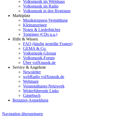
Volksmusik im Wirtshaus
Volksmusik im Radio
Volksmusik in den Regionen
Marktplatz
Musikgruppen-Vermittlung
Kleinanzeigen
Noten & Liederbücher
Tonträger (CDs u.a.)
Hilfe & Wissen
FAQ (häufig gestellte Fragen)
GEMA & Co.
Volksmusik-Glossar
Volksmusik-Forum
Über volXmusik.de
Service & Angebote
Newsletter
webRadio volXmusik.de
Webinare
Veranstaltungs-Netzwerk
Weiterführende Links
Gästebuch
Benutzer-Anmeldung
Navigation überspringen