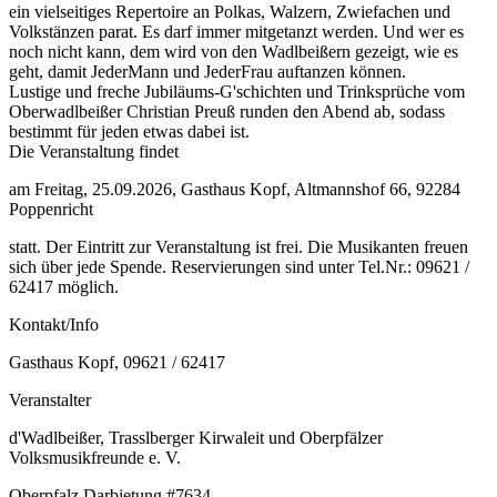
ein vielseitiges Repertoire an Polkas, Walzern, Zwiefachen und
Volkstänzen parat. Es darf immer mitgetanzt werden. Und wer es
noch nicht kann, dem wird von den Wadlbeißern gezeigt, wie es
geht, damit JederMann und JederFrau auftanzen können.
Lustige und freche Jubiläums-G'schichten und Trinksprüche vom
Oberwadlbeißer Christian Preuß runden den Abend ab, sodass
bestimmt für jeden etwas dabei ist.
Die Veranstaltung findet
am Freitag, 25.09.2026, Gasthaus Kopf, Altmannshof 66, 92284
Poppenricht
statt. Der Eintritt zur Veranstaltung ist frei. Die Musikanten freuen
sich über jede Spende. Reservierungen sind unter Tel.Nr.: 09621 /
62417 möglich.
Kontakt/Info
Gasthaus Kopf, 09621 / 62417
Veranstalter
d'Wadlbeißer, Trasslberger Kirwaleit und Oberpfälzer
Volksmusikfreunde e. V.
Oberpfalz
Darbietung
#7634