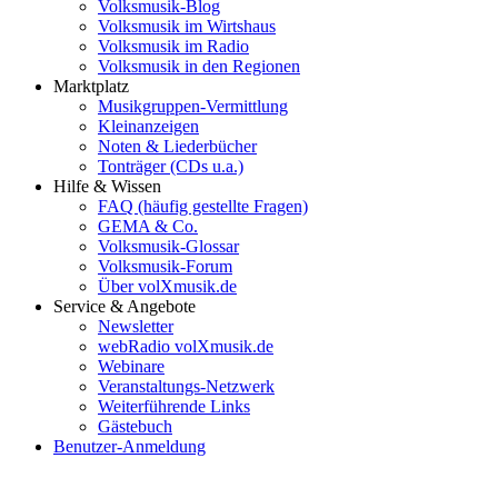
Volksmusik-Blog
Volksmusik im Wirtshaus
Volksmusik im Radio
Volksmusik in den Regionen
Marktplatz
Musikgruppen-Vermittlung
Kleinanzeigen
Noten & Liederbücher
Tonträger (CDs u.a.)
Hilfe & Wissen
FAQ (häufig gestellte Fragen)
GEMA & Co.
Volksmusik-Glossar
Volksmusik-Forum
Über volXmusik.de
Service & Angebote
Newsletter
webRadio volXmusik.de
Webinare
Veranstaltungs-Netzwerk
Weiterführende Links
Gästebuch
Benutzer-Anmeldung