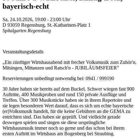
bayerisch-echt
Sa,
24.10.2026, 19:00
- 23:00
Uhr
D
93059
Regensburg
,
St.-Katharinen-Platz 1
Spitalgarten Regensburg
Veranstaltungsdetails
„Ein zünftiger Wirtshausabend mit frecher Volksmusik zum Zuhör'n,
Mitsingen, Mittanzen und Ratsch'n - JUBILÄUMSFEIER"
Reservierungen unbedingt notwendig bei: 0941 / 999190
30 Jahre haben sie bereits auf dem Buckel. Schwer wiegen fast 900
Auftritte, 400 Musikproben und rund 150 private Ausflüge und
Treffen. Über 300 Musikstücke haben sie in ihrem Repertoire und
sie legen besonderen Wert darauf, dass es sich um echte bayerische
(er)Volksmusik handelt, für die keine Gebühren an die GEMA zu
entrichten sind. Das haben sie geprüft. Und vielleicht gerade
deswegen spielen und singen sie diese ursprüngliche
Wirtshausmusik immer noch so gerne und das schon bei ihrem
ersten Auftritt im Wirtshaus am Bogenberg bei Straubing.