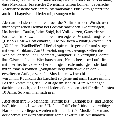
dass Mexikaner bayerische Zwiefache tanzen können, bayerische
Volkstänze gerne von ihrem internationalen Publikum getanzt und
auch auf bayerische Lieder mitgesungen wird.
Aber am liebsten sind ihnen doch die Auftritte in den Wirtshäusern
ihrer bayerischen Heimat bei Bockbieranstichen, Geburtstagen,
Hochzeiten, Taufen, beim Zoigl, bei Volkstänzen, Ganserlessen,
Kirchweih'n, Sitzweil'n und bei ihren eigenen Veranstaltungsreihen
„Blech&Holz – Gott erhalt's", „Holz&Blech – zünftig&frech" und
„30 Jahre d'Wadlbeißer". Hierbei spielen sie gerne für und singen
mit dem Publikum. Zur Unterstützung des Gesangs stellen die
Wadlbeißer dabei ihr Liederheft „Sauguad" zur Verfügung, damit
ihre Gäste nach dem Wirtshausmotto „Ned schee, aber laut" die
mitunter frechen, aber sicher zünftigen Texte mitsingen oder laut
mitbrummeln können. „Sauguad" liegt mittlerweile in der 3.
erweiterten Auflage vor. Die Musikanten wissen bis heute nicht,
warum ihr Publikum das Liedheft so gerne mit nach Hause nimmt.
Bei der Vorstellung der 1. Auflage im Jahr 2014 im Kneitinger
dachten sie noch, die 1.000 Liederhefte reichen jetzt für die nächsten
10 Jahre. So kann man sich irren.
Aber auch ihre 3 Notenhefte „zünftig is's", „griabig is's" und „schee
is's", für die auch weitere 3 Hefte in Griffschrift für die vierreihige
Harmonika vorliegen, werden mit ihren fast 50 Musikstücken aus
der oberpfälzer Wirtshauskultur gerne gekauft. Die Musikanten