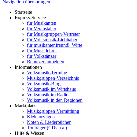
Navigation überspringen
Startseite
Express-Service
für Musikanten
für Veranstalter
für Musikgruppen-Vertreter
für Volksmusik-Liebhaber
für musikantenfreundl. Wirte
für Musiklehrer
für Volkstänzer
Benutzer anmelden
Informationen
Volksmusik-Termine
Musikgruppen-Verzeichnis
Volksmusik-Blog
Volksmusik im Wirtshaus
Volksmusik im Radio
Volksmusik in den Regionen
Marktplatz
Musikgruppen-Vermittlung
Kleinanzeigen
Noten & Liederbücher
Tonträger (CDs u.a.)
Hilfe & Wissen