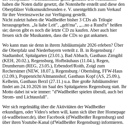
haben die Noten dafür gesetzt, die Notenhefte erstellt und diese den
Oberpfälzer Volksmusikfreunden e. V. unentgeltlich zum Verkauf
für ihre Vereinszwecke zur Verfügung gestellt.
Nicht zuletzt haben die Wadlbeißer bisher 3 CDs als Trilogie
herausgegeben. „Ja liabe Leit", „geh'ma", „...no a Rund'n" heißen
sie; davon gibt es noch die letzte CD zu kaufen. Aber auch hier
freuen sich die Musikanten, dass die CDs so gut ankamen.
Wo kann man sie denn in ihrem Jubiläumsjahr 2026 erleben? Über
die Oberpfalz und Niederbayern verteilt z. B. in Regensburg /
Stadtamhof, Spitalgarten (23.01.), Bad Abbach, Gasthaus Zirngibl
(KEH, 20.02.), Regensburg, Hofbräuhaus (11.04.), Regen,
Drumherum (REG, 23.05.), Erbendorf/Roith, Zoigl zum
Rechersimer (NEW, 18.07.), Regensburg / Oberisling, FFW-Haus
(12.09.), Poppenricht/Altmannshof, Gasthaus Kopf (AS, 25.09.),
Kelheim, Gasthaus Berzl (27.11.) u.a. Ihre große Jubiläumsfeier
findet am 24.10.2026 im Saal des Spitalgartens Regensburg statt. Ihr
Motto dabei ist wie immer: "d'Wadlbeißer spielen überall, auch bei
Strom- und Lichtausfall".
Wer sich regelmäßig über die Aktivitäten der Wadlbeißer
erkundigen, oder Video's sehen will, kann sich über ihre Homepage
(d-wadlbeisser.de), über Facebook (d'Wadlbeißer Regensburg) und
über ihren Youtube-Kanal (d'Wadlbeißer Regensburg) informieren.