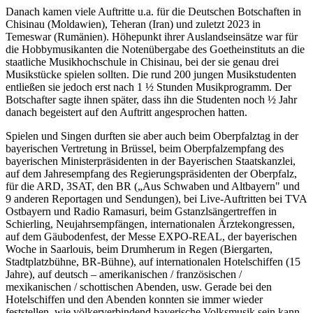
Danach kamen viele Auftritte u.a. für die Deutschen Botschaften in
Chisinau (Moldawien), Teheran (Iran) und zuletzt 2023 in
Temeswar (Rumänien). Höhepunkt ihrer Auslandseinsätze war für
die Hobbymusikanten die Notenübergabe des Goetheinstituts an die
staatliche Musikhochschule in Chisinau, bei der sie genau drei
Musikstücke spielen sollten. Die rund 200 jungen Musikstudenten
entließen sie jedoch erst nach 1 ½ Stunden Musikprogramm. Der
Botschafter sagte ihnen später, dass ihn die Studenten noch ½ Jahr
danach begeistert auf den Auftritt angesprochen hatten.
Spielen und Singen durften sie aber auch beim Oberpfalztag in der
bayerischen Vertretung in Brüssel, beim Oberpfalzempfang des
bayerischen Ministerpräsidenten in der Bayerischen Staatskanzlei,
auf dem Jahresempfang des Regierungspräsidenten der Oberpfalz,
für die ARD, 3SAT, den BR („Aus Schwaben und Altbayern" und
9 anderen Reportagen und Sendungen), bei Live-Auftritten bei TVA
Ostbayern und Radio Ramasuri, beim Gstanzlsängertreffen in
Schierling, Neujahrsempfängen, internationalen Ärztekongressen,
auf dem Gäubodenfest, der Messe EXPO-REAL, der bayerischen
Woche in Saarlouis, beim Drumherum in Regen (Biergarten,
Stadtplatzbühne, BR-Bühne), auf internationalen Hotelschiffen (15
Jahre), auf deutsch – amerikanischen / französischen /
mexikanischen / schottischen Abenden, usw. Gerade bei den
Hotelschiffen und den Abenden konnten sie immer wieder
feststellen, wie völkerverbindend bayerische Volksmusik sein kann,