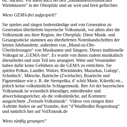
etc. blicken. Vor allem auch bei den „musikantenfreundlichen
Wirtshäusern“ in der Oberpfalz sind sie weit und breit gefürchtet.
Wieso GEMA-frei aufgespielt?
Sie spielen und singen bodenständige und von Generation zu
Generation überlieferte bayerische Volksmusik, vor allem aber die
Volksmusik aus ihrer Region, der Oberpfalz. Diese Musik- und
Gesangsstücke stammen aus überlieferten Notenhandschriften der
letzten Jahrhunderte, außerdem von „Mund-zu-Ohr-
Überlieferungen“ von Musikanten und Sängern. Dieses traditionelle
Volksgut ist „GEMA-frei“. Es wurde von ihnen zudem musikalisch
überarbeitet und zum Teil neu arrangiert. Wirte und Veranstalter
haben dafür keine Gebühren an die GEMA zu entrichten. Sie
spielen Polkas, Landler, Walzer, Rheinländer, Mazurkas, Galopp’,
Schottisch’, Märsche, Bairische (Zwiefache), Boarische und
Figurentänze wie z. B. die Sternpolka, d’ schöi Marie, Kikeriki etc.,
jedoch keine volkstümliche Schlagermusik. Ihre Art der bayerischen
Volksmusik ist wesentlich lebendiger, mitreißender und
abwechslungsreicher, als die volkstümliche, auf Kommerz
ausgerichtete „Fernseh-Volksmusik“. Videos von einigen ihrer
Auftritte finden sie auf Youtube, dort “d’Wadlbeißer Regensburg“
und natürlich hier auf VolXmusik.de
Wieso zünftig gesungen?