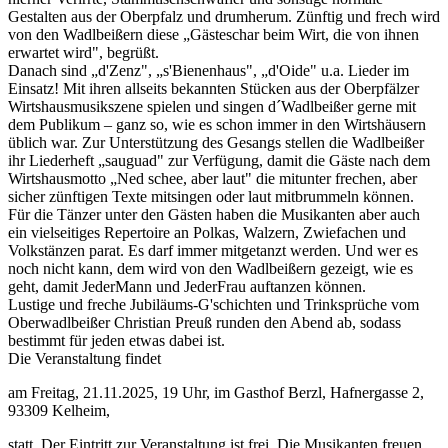
Gestalten aus der Oberpfalz und drumherum. Zünftig und frech wird
von den Wadlbeißern diese „Gästeschar beim Wirt, die von ihnen
erwartet wird", begrüßt.
Danach sind „d'Zenz", „s'Bienenhaus", „d'Oide" u.a. Lieder im
Einsatz! Mit ihren allseits bekannten Stücken aus der Oberpfälzer
Wirtshausmusikszene spielen und singen d´Wadlbeißer gerne mit
dem Publikum – ganz so, wie es schon immer in den Wirtshäusern
üblich war. Zur Unterstützung des Gesangs stellen die Wadlbeißer
ihr Liederheft „sauguad" zur Verfügung, damit die Gäste nach dem
Wirtshausmotto „Ned schee, aber laut" die mitunter frechen, aber
sicher zünftigen Texte mitsingen oder laut mitbrummeln können.
Für die Tänzer unter den Gästen haben die Musikanten aber auch
ein vielseitiges Repertoire an Polkas, Walzern, Zwiefachen und
Volkstänzen parat. Es darf immer mitgetanzt werden. Und wer es
noch nicht kann, dem wird von den Wadlbeißern gezeigt, wie es
geht, damit JederMann und JederFrau auftanzen können.
Lustige und freche Jubiläums-G'schichten und Trinksprüche vom
Oberwadlbeißer Christian Preuß runden den Abend ab, sodass
bestimmt für jeden etwas dabei ist.
Die Veranstaltung findet
am Freitag, 21.11.2025, 19 Uhr, im Gasthof Berzl, Hafnergasse 2,
93309 Kelheim,
statt. Der Eintritt zur Veranstaltung ist frei. Die Musikanten freuen