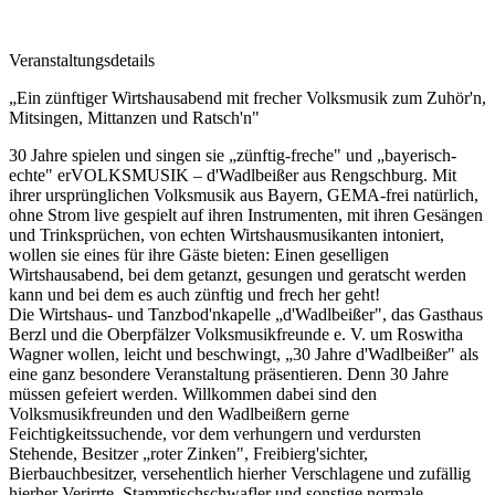
Veranstaltungsdetails
„Ein zünftiger Wirtshausabend mit frecher Volksmusik zum Zuhör'n,
Mitsingen, Mittanzen und Ratsch'n"
30 Jahre spielen und singen sie „zünftig-freche" und „bayerisch-
echte" erVOLKSMUSIK – d'Wadlbeißer aus Rengschburg. Mit
ihrer ursprünglichen Volksmusik aus Bayern, GEMA-frei natürlich,
ohne Strom live gespielt auf ihren Instrumenten, mit ihren Gesängen
und Trinksprüchen, von echten Wirtshausmusikanten intoniert,
wollen sie eines für ihre Gäste bieten: Einen geselligen
Wirtshausabend, bei dem getanzt, gesungen und geratscht werden
kann und bei dem es auch zünftig und frech her geht!
Die Wirtshaus- und Tanzbod'nkapelle „d'Wadlbeißer", das Gasthaus
Berzl und die Oberpfälzer Volksmusikfreunde e. V. um Roswitha
Wagner wollen, leicht und beschwingt, „30 Jahre d'Wadlbeißer" als
eine ganz besondere Veranstaltung präsentieren. Denn 30 Jahre
müssen gefeiert werden. Willkommen dabei sind den
Volksmusikfreunden und den Wadlbeißern gerne
Feichtigkeitssuchende, vor dem verhungern und verdursten
Stehende, Besitzer „roter Zinken", Freibierg'sichter,
Bierbauchbesitzer, versehentlich hierher Verschlagene und zufällig
hierher Verirrte, Stammtischschwafler und sonstige normale