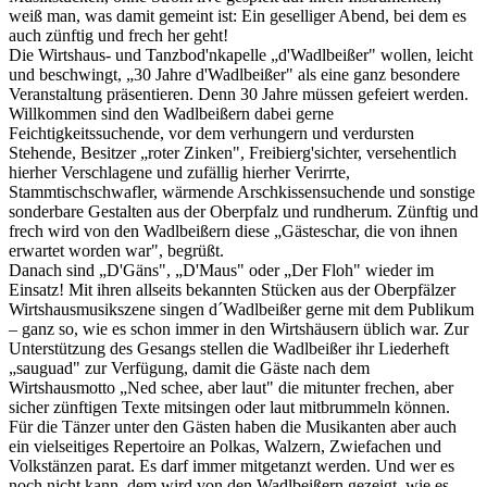
weiß man, was damit gemeint ist: Ein geselliger Abend, bei dem es
auch zünftig und frech her geht!
Die Wirtshaus- und Tanzbod'nkapelle „d'Wadlbeißer" wollen, leicht
und beschwingt, „30 Jahre d'Wadlbeißer" als eine ganz besondere
Veranstaltung präsentieren. Denn 30 Jahre müssen gefeiert werden.
Willkommen sind den Wadlbeißern dabei gerne
Feichtigkeitssuchende, vor dem verhungern und verdursten
Stehende, Besitzer „roter Zinken", Freibierg'sichter, versehentlich
hierher Verschlagene und zufällig hierher Verirrte,
Stammtischschwafler, wärmende Arschkissensuchende und sonstige
sonderbare Gestalten aus der Oberpfalz und rundherum. Zünftig und
frech wird von den Wadlbeißern diese „Gästeschar, die von ihnen
erwartet worden war", begrüßt.
Danach sind „D'Gäns", „D'Maus" oder „Der Floh" wieder im
Einsatz! Mit ihren allseits bekannten Stücken aus der Oberpfälzer
Wirtshausmusikszene singen d´Wadlbeißer gerne mit dem Publikum
– ganz so, wie es schon immer in den Wirtshäusern üblich war. Zur
Unterstützung des Gesangs stellen die Wadlbeißer ihr Liederheft
„sauguad" zur Verfügung, damit die Gäste nach dem
Wirtshausmotto „Ned schee, aber laut" die mitunter frechen, aber
sicher zünftigen Texte mitsingen oder laut mitbrummeln können.
Für die Tänzer unter den Gästen haben die Musikanten aber auch
ein vielseitiges Repertoire an Polkas, Walzern, Zwiefachen und
Volkstänzen parat. Es darf immer mitgetanzt werden. Und wer es
noch nicht kann, dem wird von den Wadlbeißern gezeigt, wie es