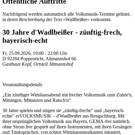
Öffentliche Auftritte
Nachfolgend werden automatisch alle Volksmusik-Termine gelistet,
in deren
Beschreibung
der Text »Wadlbeißer« vorkommt.
30 Jahre d'Wadlbeißer - zünftig-frech,
bayerisch-echt
Fr,
25.09.2026, 19:00
- 22:00
Uhr
D
92284
Poppenricht
,
Altmannshof 66
Gasthaus Kopf, Ortsteil Altmannshof
Veranstaltungsdetails
„Ein zünftiger Wirtshausabend mit frecher Volksmusik zum Zuhör'n,
Mitsingen, Mittanzen und Ratsch'n"
30 Jahre spielen und singen sie „zünftig-freche" und „bayerisch-
echte" erVOLKSMUSIK – d'Wadlbeißer aus Rengschburg. Mit
ihrer ursprünglichen Volksmusik aus Bayern, GEMA-frei natürlich,
ohne Strom live gespielt auf ihren Instrumenten, mit ihren Gesängen
und Trinksprüchen, von echten Wirtshausmusikanten intoniert,