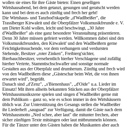
wollen sie eines für ihre Gäste bieten: Einen geselligen
Wirtshausabend, bei dem getanzt, gesungen und geratscht werden
kann und bei dem es auch zünftig und frech her geht!
Die Wirtshaus- und Tanzbod'nkapelle „d'Wadlbeißer", die
Trasslberger Kirwaleit und die Oberpfälzer Volksmusikfreunde e. V.
um Dieter Kohl wollen, leicht und beschwingt, „30 Jahre
d'Wadlbeißer" als eine ganz besondere Veranstaltung präsentieren.
Denn 30 Jahre müssen gefeiert werden. Willkommen dabei sind den
Volksmusikfreunden, den Kirwaleit' und den Wadlbeißern gerne
Feichtigkeitssuchende, vor dem verhungern und verdursten
Stehende, Besitzer „roter Zinken", Freibierg'sichter,
Bierbauchbesitzer, versehentlich hierher Verschlagene und zufällig
hierher Verirrte, Stammtischschwafler und sonstige normale
Gestalten aus der Oberpfalz und drumherum. Zünftig und frech wird
von den Wadlbeißern diese „Gästeschar beim Wirt, die von ihnen
erwartet wird", begrüßt.
Danach sind „d'Zenz", „s'Bienenhaus", „d'Oide" u.a. Lieder im
Einsatz! Mit ihren allseits bekannten Stücken aus der Oberpfälzer
Wirtshausmusikszene spielen und singen d´Wadlbeißer gerne mit
dem Publikum – ganz so, wie es schon immer in den Wirtshäusern
üblich war. Zur Unterstützung des Gesangs stellen die Wadlbeißer
ihr Liederheft „sauguad" zur Verfügung, damit die Gäste nach dem
Wirtshausmotto „Ned schee, aber laut" die mitunter frechen, aber
sicher zünftigen Texte mitsingen oder laut mitbrummeln können.
Für die Tänzer unter den Gästen haben die Musikanten aber auch