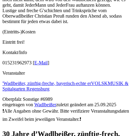
geht, damit JederMann und JederFrau auftanzen können.
Lustige und freche G'schichten und Trinksprüche vom
Oberwadlbeißer Christian Preuß runden den Abend ab, sodass
bestimmt für jeden etwas dabei ist.
(Eintritts-)Kosten
Eintritt frei!
Kontakt/Info
015231962973 [
E-Mail
]
Veranstalter
'Wadlbeißer, zünftig-freche, bayerisch-echte erVOLSKMUSIK &
Spitalgarten Regensburg
Oberpfalz
Sonstige
#6989
eingetragen von
Wadlbeißer
zuletzt geändert am 25.09.2025
❗Alle Angaben ohne Gewähr. Bitte verifiziere Veranstaltungsdaten
im Zweifel beim jeweiligen Veranstalter.❗
30 Jahre d’Wadlbeißer, zünftig-frech,