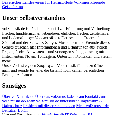
Bayerischer Landesverein für Heimatpflege
Volksmusikfreunde
Geisenbrunn
Unser Selbstverständnis
volXmusik.de ist
das
Internetportal zur Förderung und Verbreitung
frischer, handgemachter, lebendiger, ehrlicher, frecher, zeitgemäßer
und bodenständiger Volksmusik aus Deutschland, Österreich,
Südtirol und der Schweiz. Sänger, Musikanten und Freunde dieses
Genres tauschen hier Informationen und Erfahrungen aus, stellen
Fragen, finden Antworten – und versorgen sich gegenseitig mit
Instrumenten, Noten, Tonträgern, Unterricht, Kontakten und vielem
mehr.
Unser Ziel ist es, den Zugang zur Volksmusik für alle zu öffnen –
auch und gerade für jene, die bislang noch keinen persönlichen
Bezug dazu hatten.
Sonstiges
Über volXmusik.de
Über das volXmusik.de-Team
Kontakt zum
volXmusik.de-Team
volXmusik.de unterstützen
Impressum &
Datenschutz
Problem mit dieser Seite melden
Mein volXmusik.de
Benutzer-Login
Idee und Realisierung:
Webdesign
@ IT-Solutions
4U
-