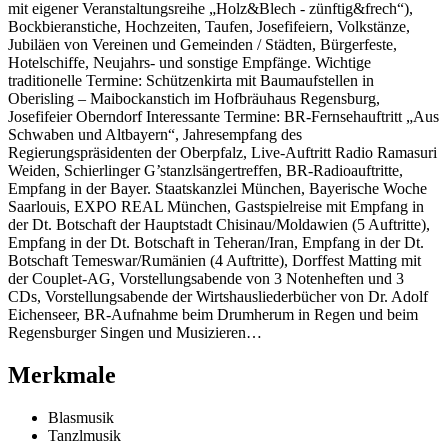
mit eigener Veranstaltungsreihe „Holz&Blech - zünftig&frech“),
Bockbieranstiche, Hochzeiten, Taufen, Josefifeiern, Volkstänze,
Jubiläen von Vereinen und Gemeinden / Städten, Bürgerfeste,
Hotelschiffe, Neujahrs- und sonstige Empfänge. Wichtige
traditionelle Termine: Schützenkirta mit Baumaufstellen in
Oberisling – Maibockanstich im Hofbräuhaus Regensburg,
Josefifeier Oberndorf Interessante Termine: BR-Fernsehauftritt „Aus
Schwaben und Altbayern“, Jahresempfang des
Regierungspräsidenten der Oberpfalz, Live-Auftritt Radio Ramasuri
Weiden, Schierlinger G’stanzlsängertreffen, BR-Radioauftritte,
Empfang in der Bayer. Staatskanzlei München, Bayerische Woche
Saarlouis, EXPO REAL München, Gastspielreise mit Empfang in
der Dt. Botschaft der Hauptstadt Chisinau/Moldawien (5 Auftritte),
Empfang in der Dt. Botschaft in Teheran/Iran, Empfang in der Dt.
Botschaft Temeswar/Rumänien (4 Auftritte), Dorffest Matting mit
der Couplet-AG, Vorstellungsabende von 3 Notenheften und 3
CDs, Vorstellungsabende der Wirtshausliederbücher von Dr. Adolf
Eichenseer, BR-Aufnahme beim Drumherum in Regen und beim
Regensburger Singen und Musizieren…
Merkmale
Blasmusik
Tanzlmusik