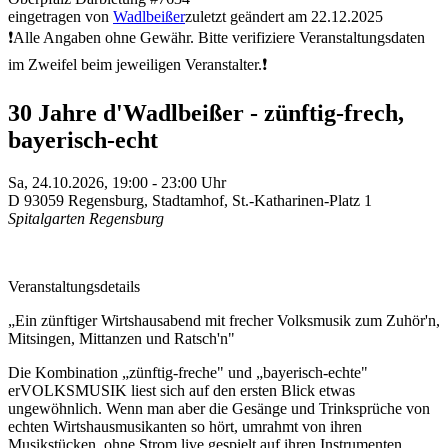
eingetragen von
Wadlbeißer
zuletzt geändert am 22.12.2025
❗Alle Angaben ohne Gewähr. Bitte verifiziere Veranstaltungsdaten
im Zweifel beim jeweiligen Veranstalter.❗
30 Jahre d'Wadlbeißer - zünftig-frech,
bayerisch-echt
Sa,
24.10.2026, 19:00
- 23:00
Uhr
D
93059
Regensburg, Stadtamhof
,
St.-Katharinen-Platz 1
Spitalgarten Regensburg
Veranstaltungsdetails
„Ein zünftiger Wirtshausabend mit frecher Volksmusik zum Zuhör'n,
Mitsingen, Mittanzen und Ratsch'n"
Die Kombination „zünftig-freche" und „bayerisch-echte"
erVOLKSMUSIK liest sich auf den ersten Blick etwas
ungewöhnlich. Wenn man aber die Gesänge und Trinksprüche von
echten Wirtshausmusikanten so hört, umrahmt von ihren
Musikstücken, ohne Strom live gespielt auf ihren Instrumenten,