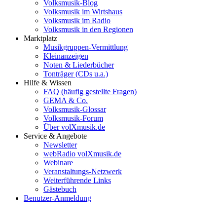
Volksmusik-Blog
Volksmusik im Wirtshaus
Volksmusik im Radio
Volksmusik in den Regionen
Marktplatz
Musikgruppen-Vermittlung
Kleinanzeigen
Noten & Liederbücher
Tonträger (CDs u.a.)
Hilfe & Wissen
FAQ (häufig gestellte Fragen)
GEMA & Co.
Volksmusik-Glossar
Volksmusik-Forum
Über volXmusik.de
Service & Angebote
Newsletter
webRadio volXmusik.de
Webinare
Veranstaltungs-Netzwerk
Weiterführende Links
Gästebuch
Benutzer-Anmeldung