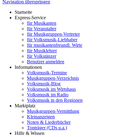
Navigation überspringen
Startseite
Express-Service
für Musikanten
für Veranstalter
für Musikgruppen-Vertreter
für Volksmusik-Liebhaber
für musikantenfreundl. Wirte
für Musiklehrer
für Volkstänzer
Benutzer anmelden
Informationen
Volksmusik-Termine
Musikgruppen-Verzeichnis
Volksmusik-Blog
Volksmusik im Wirtshaus
Volksmusik im Radio
Volksmusik in den Regionen
Marktplatz
Musikgruppen-Vermittlung
Kleinanzeigen
Noten & Liederbücher
Tonträger (CDs u.a.)
Hilfe & Wissen