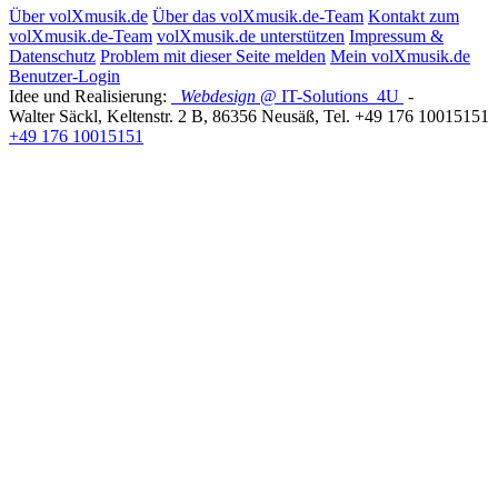
Über volXmusik.de
Über das volXmusik.de-Team
Kontakt zum
volXmusik.de-Team
volXmusik.de unterstützen
Impressum &
Datenschutz
Problem mit dieser Seite melden
Mein volXmusik.de
Benutzer-Login
Idee und Realisierung:
Webdesign
@ IT-Solutions
4U
-
Walter Säckl
,
Keltenstr. 2 B
,
86356
Neusäß
, Tel.
+49 176 10015151
+49 176 10015151