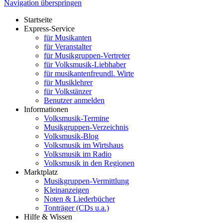
Navigation überspringen
Startseite
Express-Service
für Musikanten
für Veranstalter
für Musikgruppen-Vertreter
für Volksmusik-Liebhaber
für musikantenfreundl. Wirte
für Musiklehrer
für Volkstänzer
Benutzer anmelden
Informationen
Volksmusik-Termine
Musikgruppen-Verzeichnis
Volksmusik-Blog
Volksmusik im Wirtshaus
Volksmusik im Radio
Volksmusik in den Regionen
Marktplatz
Musikgruppen-Vermittlung
Kleinanzeigen
Noten & Liederbücher
Tonträger (CDs u.a.)
Hilfe & Wissen