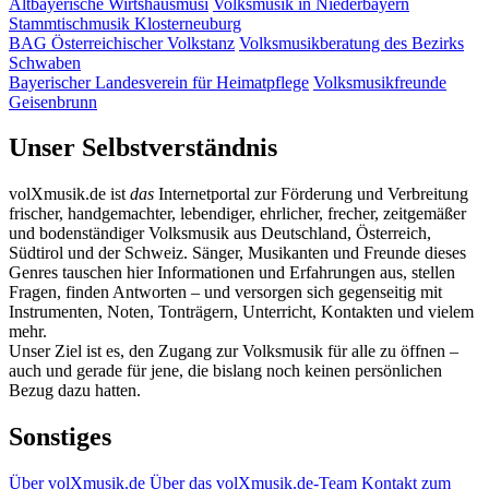
Altbayerische Wirtshausmusi
Volksmusik in Niederbayern
Stammtischmusik Klosterneuburg
BAG Österreichischer Volkstanz
Volksmusikberatung des Bezirks
Schwaben
Bayerischer Landesverein für Heimatpflege
Volksmusikfreunde
Geisenbrunn
Unser Selbstverständnis
volXmusik.de ist
das
Internetportal zur Förderung und Verbreitung
frischer, handgemachter, lebendiger, ehrlicher, frecher, zeitgemäßer
und bodenständiger Volksmusik aus Deutschland, Österreich,
Südtirol und der Schweiz. Sänger, Musikanten und Freunde dieses
Genres tauschen hier Informationen und Erfahrungen aus, stellen
Fragen, finden Antworten – und versorgen sich gegenseitig mit
Instrumenten, Noten, Tonträgern, Unterricht, Kontakten und vielem
mehr.
Unser Ziel ist es, den Zugang zur Volksmusik für alle zu öffnen –
auch und gerade für jene, die bislang noch keinen persönlichen
Bezug dazu hatten.
Sonstiges
Über volXmusik.de
Über das volXmusik.de-Team
Kontakt zum