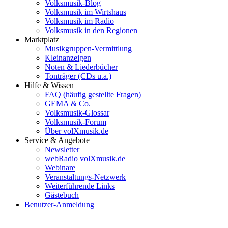
Volksmusik-Blog
Volksmusik im Wirtshaus
Volksmusik im Radio
Volksmusik in den Regionen
Marktplatz
Musikgruppen-Vermittlung
Kleinanzeigen
Noten & Liederbücher
Tonträger (CDs u.a.)
Hilfe & Wissen
FAQ (häufig gestellte Fragen)
GEMA & Co.
Volksmusik-Glossar
Volksmusik-Forum
Über volXmusik.de
Service & Angebote
Newsletter
webRadio volXmusik.de
Webinare
Veranstaltungs-Netzwerk
Weiterführende Links
Gästebuch
Benutzer-Anmeldung