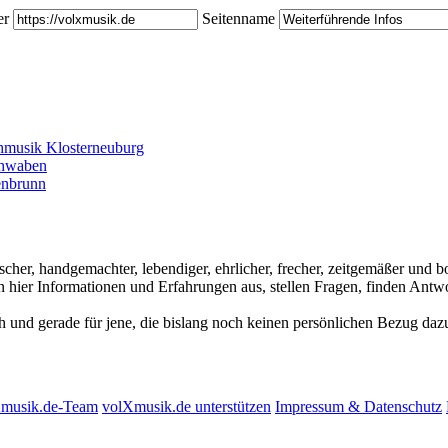
er
Seitenname
hmusik Klosterneuburg
chwaben
enbrunn
ischer, handgemachter, lebendiger, ehrlicher, frecher, zeitgemäßer und
hier Informationen und Erfahrungen aus, stellen Fragen, finden Antwo
ch und gerade für jene, die bislang noch keinen persönlichen Bezug dazu
Xmusik.de-Team
volXmusik.de unterstützen
Impressum & Datenschutz