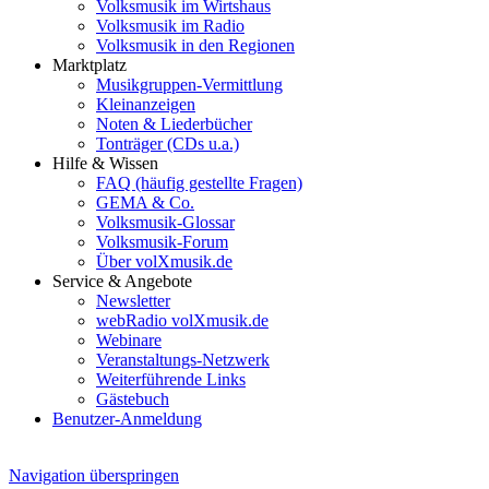
Volksmusik im Wirtshaus
Volksmusik im Radio
Volksmusik in den Regionen
Marktplatz
Musikgruppen-Vermittlung
Kleinanzeigen
Noten & Liederbücher
Tonträger (CDs u.a.)
Hilfe & Wissen
FAQ (häufig gestellte Fragen)
GEMA & Co.
Volksmusik-Glossar
Volksmusik-Forum
Über volXmusik.de
Service & Angebote
Newsletter
webRadio volXmusik.de
Webinare
Veranstaltungs-Netzwerk
Weiterführende Links
Gästebuch
Benutzer-Anmeldung
Navigation überspringen