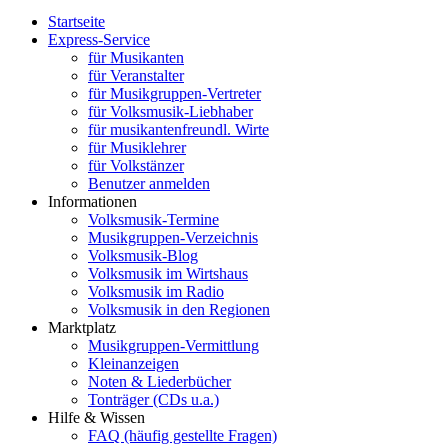
Startseite
Express-Service
für Musikanten
für Veranstalter
für Musikgruppen-Vertreter
für Volksmusik-Liebhaber
für musikantenfreundl. Wirte
für Musiklehrer
für Volkstänzer
Benutzer anmelden
Informationen
Volksmusik-Termine
Musikgruppen-Verzeichnis
Volksmusik-Blog
Volksmusik im Wirtshaus
Volksmusik im Radio
Volksmusik in den Regionen
Marktplatz
Musikgruppen-Vermittlung
Kleinanzeigen
Noten & Liederbücher
Tonträger (CDs u.a.)
Hilfe & Wissen
FAQ (häufig gestellte Fragen)