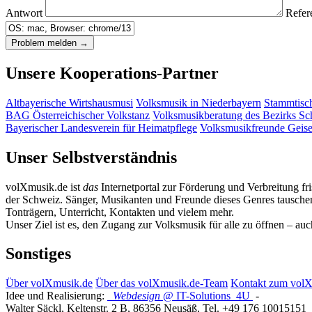
Antwort
Refer
Unsere Kooperations-Partner
Altbayerische Wirtshausmusi
Volksmusik in Niederbayern
Stammtisc
BAG Österreichischer Volkstanz
Volksmusikberatung des Bezirks S
Bayerischer Landesverein für Heimatpflege
Volksmusikfreunde Geis
Unser Selbstverständnis
volXmusik.de ist
das
Internetportal zur Förderung und Verbreitung fr
der Schweiz. Sänger, Musikanten und Freunde dieses Genres tauschen 
Tonträgern, Unterricht, Kontakten und vielem mehr.
Unser Ziel ist es, den Zugang zur Volksmusik für alle zu öffnen – au
Sonstiges
Über volXmusik.de
Über das volXmusik.de-Team
Kontakt zum vol
Idee und Realisierung:
Webdesign
@ IT-Solutions
4U
-
Walter Säckl
,
Keltenstr. 2 B
,
86356
Neusäß
, Tel.
+49 176 10015151