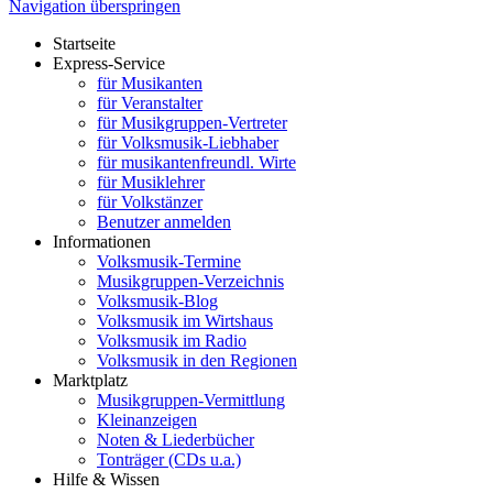
Navigation überspringen
Startseite
Express-Service
für Musikanten
für Veranstalter
für Musikgruppen-Vertreter
für Volksmusik-Liebhaber
für musikantenfreundl. Wirte
für Musiklehrer
für Volkstänzer
Benutzer anmelden
Informationen
Volksmusik-Termine
Musikgruppen-Verzeichnis
Volksmusik-Blog
Volksmusik im Wirtshaus
Volksmusik im Radio
Volksmusik in den Regionen
Marktplatz
Musikgruppen-Vermittlung
Kleinanzeigen
Noten & Liederbücher
Tonträger (CDs u.a.)
Hilfe & Wissen