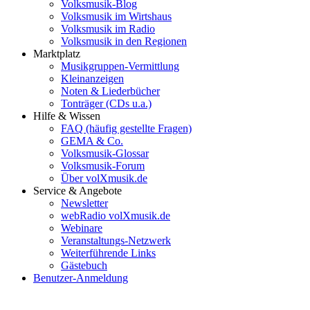
Volksmusik-Blog
Volksmusik im Wirtshaus
Volksmusik im Radio
Volksmusik in den Regionen
Marktplatz
Musikgruppen-Vermittlung
Kleinanzeigen
Noten & Liederbücher
Tonträger (CDs u.a.)
Hilfe & Wissen
FAQ (häufig gestellte Fragen)
GEMA & Co.
Volksmusik-Glossar
Volksmusik-Forum
Über volXmusik.de
Service & Angebote
Newsletter
webRadio volXmusik.de
Webinare
Veranstaltungs-Netzwerk
Weiterführende Links
Gästebuch
Benutzer-Anmeldung