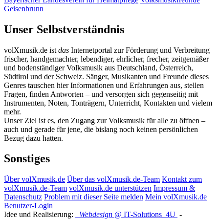
Geisenbrunn
Unser Selbstverständnis
volXmusik.de ist
das
Internetportal zur Förderung und Verbreitung
frischer, handgemachter, lebendiger, ehrlicher, frecher, zeitgemäßer
und bodenständiger Volksmusik aus Deutschland, Österreich,
Südtirol und der Schweiz. Sänger, Musikanten und Freunde dieses
Genres tauschen hier Informationen und Erfahrungen aus, stellen
Fragen, finden Antworten – und versorgen sich gegenseitig mit
Instrumenten, Noten, Tonträgern, Unterricht, Kontakten und vielem
mehr.
Unser Ziel ist es, den Zugang zur Volksmusik für alle zu öffnen –
auch und gerade für jene, die bislang noch keinen persönlichen
Bezug dazu hatten.
Sonstiges
Über volXmusik.de
Über das volXmusik.de-Team
Kontakt zum
volXmusik.de-Team
volXmusik.de unterstützen
Impressum &
Datenschutz
Problem mit dieser Seite melden
Mein volXmusik.de
Benutzer-Login
Idee und Realisierung:
Webdesign
@ IT-Solutions
4U
-