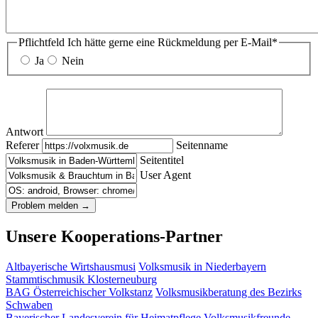
Pflichtfeld
Ich hätte gerne eine Rückmeldung per E-Mail
*
Ja
Nein
Antwort
Referer
Seitenname
Seitentitel
User Agent
Unsere Kooperations-Partner
Altbayerische Wirtshausmusi
Volksmusik in Niederbayern
Stammtischmusik Klosterneuburg
BAG Österreichischer Volkstanz
Volksmusikberatung des Bezirks
Schwaben
Bayerischer Landesverein für Heimatpflege
Volksmusikfreunde