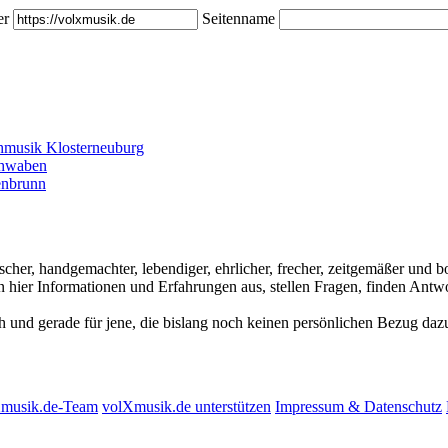
er
Seitenname
hmusik Klosterneuburg
chwaben
enbrunn
ischer, handgemachter, lebendiger, ehrlicher, frecher, zeitgemäßer und
hier Informationen und Erfahrungen aus, stellen Fragen, finden Antwo
ch und gerade für jene, die bislang noch keinen persönlichen Bezug dazu
Xmusik.de-Team
volXmusik.de unterstützen
Impressum & Datenschutz