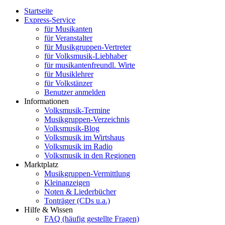
Startseite
Express-Service
für Musikanten
für Veranstalter
für Musikgruppen-Vertreter
für Volksmusik-Liebhaber
für musikantenfreundl. Wirte
für Musiklehrer
für Volkstänzer
Benutzer anmelden
Informationen
Volksmusik-Termine
Musikgruppen-Verzeichnis
Volksmusik-Blog
Volksmusik im Wirtshaus
Volksmusik im Radio
Volksmusik in den Regionen
Marktplatz
Musikgruppen-Vermittlung
Kleinanzeigen
Noten & Liederbücher
Tonträger (CDs u.a.)
Hilfe & Wissen
FAQ (häufig gestellte Fragen)