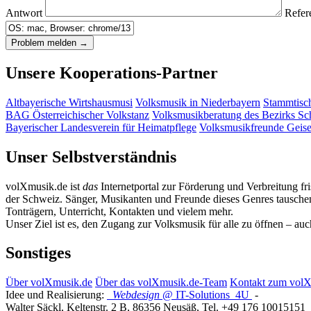
Antwort
Refer
Unsere Kooperations-Partner
Altbayerische Wirtshausmusi
Volksmusik in Niederbayern
Stammtisc
BAG Österreichischer Volkstanz
Volksmusikberatung des Bezirks S
Bayerischer Landesverein für Heimatpflege
Volksmusikfreunde Geis
Unser Selbstverständnis
volXmusik.de ist
das
Internetportal zur Förderung und Verbreitung fr
der Schweiz. Sänger, Musikanten und Freunde dieses Genres tauschen 
Tonträgern, Unterricht, Kontakten und vielem mehr.
Unser Ziel ist es, den Zugang zur Volksmusik für alle zu öffnen – au
Sonstiges
Über volXmusik.de
Über das volXmusik.de-Team
Kontakt zum vol
Idee und Realisierung:
Webdesign
@ IT-Solutions
4U
-
Walter Säckl
,
Keltenstr. 2 B
,
86356
Neusäß
, Tel.
+49 176 10015151