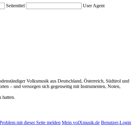
Seitentitel
User Agent
 bodenständiger Volksmusik aus Deutschland, Österreich, Südtirol und
rten – und versorgen sich gegenseitig mit Instrumenten, Noten,
 hatten.
Problem mit dieser Seite melden
Mein volXmusik.de
Benutzer-Login