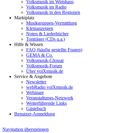
Volksmusik im Wirtshaus
Volksmusik im Radio
Volksmusik in den Regionen
Marktplatz
Musikgruppen-Vermittlung
Kleinanzeigen
Noten & Liederbücher
Tonträger (CDs u.a.)
Hilfe & Wissen
FAQ (häufig gestellte Fragen)
GEMA & Co.
Volksmusik-Glossar
Volksmusik-Forum
Über volXmusik.de
Service & Angebote
Newsletter
webRadio volXmusik.de
Webinare
Veranstaltungs-Netzwerk
Weiterführende Links
Gästebuch
Benutzer-Anmeldung
Navigation überspringen