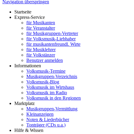
Navigation überspringen
Startseite
Express-Service
für Musikanten
für Veranstalter
für Musikgruppen-Vertreter
für Volksmusik-Liebhaber
für musikantenfreundl. Wirte
für Musiklehrer
für Volkstänzer
Benutzer anmelden
Informationen
Volksmusik-Termine
Musikgruppen-Verzeichnis
Volksmusik-Blog
Volksmusik im Wirtshaus
Volksmusik im Radio
Volksmusik in den Regionen
Marktplatz
Musikgruppen-Vermittlung
Kleinanzeigen
Noten & Liederbücher
Tonträger (CDs u.a.)
Hilfe & Wissen