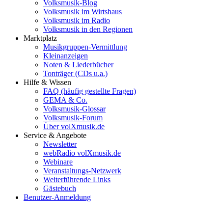
Volksmusik-Blog
Volksmusik im Wirtshaus
Volksmusik im Radio
Volksmusik in den Regionen
Marktplatz
Musikgruppen-Vermittlung
Kleinanzeigen
Noten & Liederbücher
Tonträger (CDs u.a.)
Hilfe & Wissen
FAQ (häufig gestellte Fragen)
GEMA & Co.
Volksmusik-Glossar
Volksmusik-Forum
Über volXmusik.de
Service & Angebote
Newsletter
webRadio volXmusik.de
Webinare
Veranstaltungs-Netzwerk
Weiterführende Links
Gästebuch
Benutzer-Anmeldung