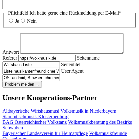
Pflichtfeld
Ich hätte gerne eine Rückmeldung per E-Mail
*
Ja
Nein
Antwort
Referer
Seitenname
Seitentitel
User Agent
Unsere Kooperations-Partner
Altbayerische Wirtshausmusi
Volksmusik in Niederbayern
Stammtischmusik Klosterneuburg
BAG Österreichischer Volkstanz
Volksmusikberatung des Bezirks
Schwaben
Bayerischer Landesverein für Heimatpflege
Volksmusikfreunde
Geisenbrunn