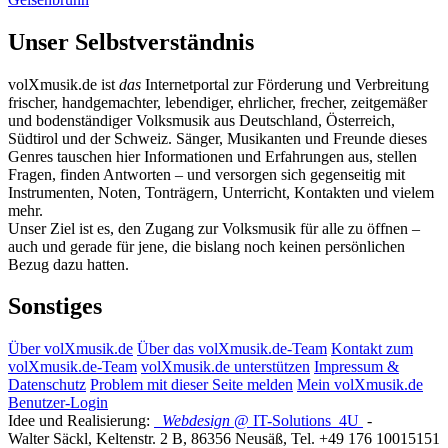
Unser Selbstverständnis
volXmusik.de ist
das
Internetportal zur Förderung und Verbreitung
frischer, handgemachter, lebendiger, ehrlicher, frecher, zeitgemäßer
und bodenständiger Volksmusik aus Deutschland, Österreich,
Südtirol und der Schweiz. Sänger, Musikanten und Freunde dieses
Genres tauschen hier Informationen und Erfahrungen aus, stellen
Fragen, finden Antworten – und versorgen sich gegenseitig mit
Instrumenten, Noten, Tonträgern, Unterricht, Kontakten und vielem
mehr.
Unser Ziel ist es, den Zugang zur Volksmusik für alle zu öffnen –
auch und gerade für jene, die bislang noch keinen persönlichen
Bezug dazu hatten.
Sonstiges
Über volXmusik.de
Über das volXmusik.de-Team
Kontakt zum
volXmusik.de-Team
volXmusik.de unterstützen
Impressum &
Datenschutz
Problem mit dieser Seite melden
Mein volXmusik.de
Benutzer-Login
Idee und Realisierung:
Webdesign
@ IT-Solutions
4U
-
Walter Säckl
,
Keltenstr. 2 B
,
86356
Neusäß
, Tel.
+49 176 10015151