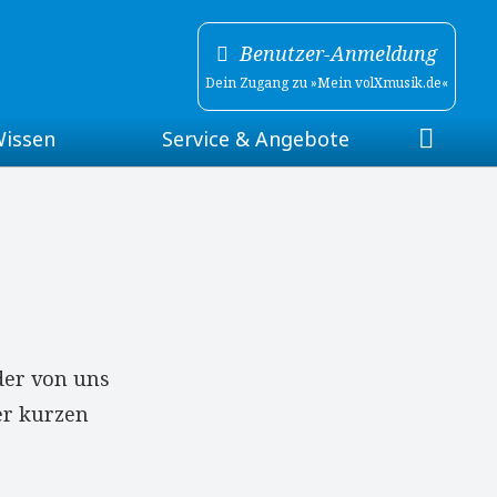
Benutzer-Anmeldung
Dein Zugang zu »Mein volXmusik.de«
Wissen
Service & Angebote
tellte Fragen)
Newsletter
webRadio volXmusik.de
ssar
Webinare
rum
Veranstaltungs-Netzwerk
 der von uns
er kurzen
de
Weiterführende Links
Gästebuch