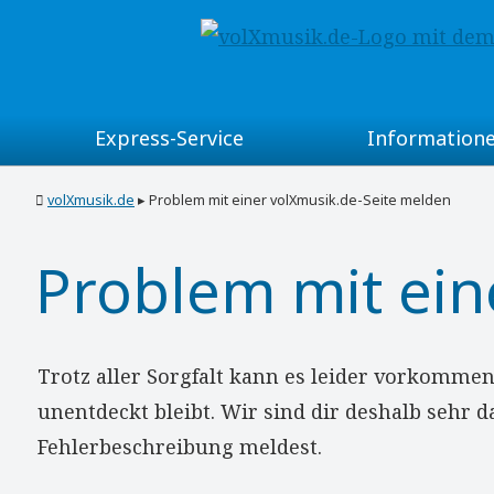
Express-Service
Information
für Musikanten
Volksmusik-Termine
volXmusik.de
▸
Problem mit einer volXmusik.de-Seite melden
für Veranstalter
Musikgruppen-Verzeic
Problem mit ein
für Musikgruppen-Vertreter
Volksmusik-Blog
für Volksmusik-Liebhaber
Volksmusik im Wirtsh
Trotz aller Sorgfalt kann es leider vorkommen,
unentdeckt bleibt. Wir sind dir deshalb sehr 
für musikantenfreundl. Wirte
Volksmusik im Radio
Fehlerbeschreibung meldest.
für Musiklehrer
Volksmusik in den Re