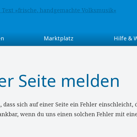
en
Marktplatz
Hilfe & 
Musikgruppen-Vermittlung
FAQ (häufig ges
hnis
Kleinanzeigen
GEMA & Co.
er Seite melden
Noten & Liederbücher
Volksmusik-Glo
aus
Tonträger (CDs u.a.)
Volksmusik-Fo
 dass sich auf einer Seite ein Fehler einschleicht,
dankbar, wenn du uns einen solchen Fehler mit ein
Über volXmusik.
gionen