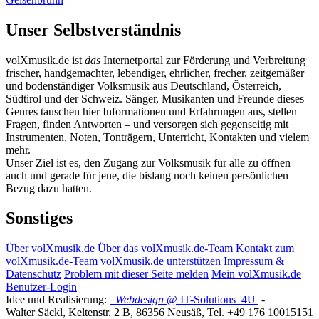
Unser Selbstverständnis
volXmusik.de ist
das
Internetportal zur Förderung und Verbreitung
frischer, handgemachter, lebendiger, ehrlicher, frecher, zeitgemäßer
und bodenständiger Volksmusik aus Deutschland, Österreich,
Südtirol und der Schweiz. Sänger, Musikanten und Freunde dieses
Genres tauschen hier Informationen und Erfahrungen aus, stellen
Fragen, finden Antworten – und versorgen sich gegenseitig mit
Instrumenten, Noten, Tonträgern, Unterricht, Kontakten und vielem
mehr.
Unser Ziel ist es, den Zugang zur Volksmusik für alle zu öffnen –
auch und gerade für jene, die bislang noch keinen persönlichen
Bezug dazu hatten.
Sonstiges
Über volXmusik.de
Über das volXmusik.de-Team
Kontakt zum
volXmusik.de-Team
volXmusik.de unterstützen
Impressum &
Datenschutz
Problem mit dieser Seite melden
Mein volXmusik.de
Benutzer-Login
Idee und Realisierung:
Webdesign
@ IT-Solutions
4U
-
Walter Säckl
,
Keltenstr. 2 B
,
86356
Neusäß
, Tel.
+49 176 10015151