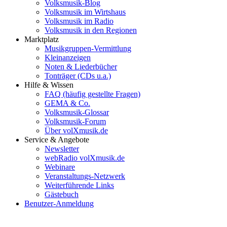
Volksmusik-Blog
Volksmusik im Wirtshaus
Volksmusik im Radio
Volksmusik in den Regionen
Marktplatz
Musikgruppen-Vermittlung
Kleinanzeigen
Noten & Liederbücher
Tonträger (CDs u.a.)
Hilfe & Wissen
FAQ (häufig gestellte Fragen)
GEMA & Co.
Volksmusik-Glossar
Volksmusik-Forum
Über volXmusik.de
Service & Angebote
Newsletter
webRadio volXmusik.de
Webinare
Veranstaltungs-Netzwerk
Weiterführende Links
Gästebuch
Benutzer-Anmeldung