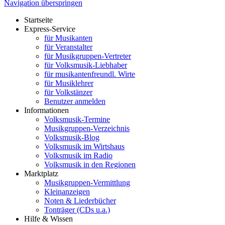
Navigation überspringen
Startseite
Express-Service
für Musikanten
für Veranstalter
für Musikgruppen-Vertreter
für Volksmusik-Liebhaber
für musikantenfreundl. Wirte
für Musiklehrer
für Volkstänzer
Benutzer anmelden
Informationen
Volksmusik-Termine
Musikgruppen-Verzeichnis
Volksmusik-Blog
Volksmusik im Wirtshaus
Volksmusik im Radio
Volksmusik in den Regionen
Marktplatz
Musikgruppen-Vermittlung
Kleinanzeigen
Noten & Liederbücher
Tonträger (CDs u.a.)
Hilfe & Wissen