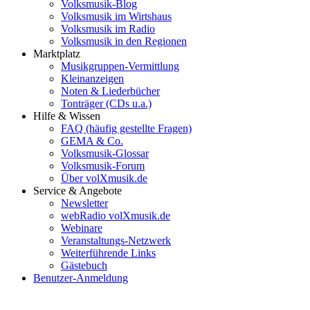
Volksmusik-Blog
Volksmusik im Wirtshaus
Volksmusik im Radio
Volksmusik in den Regionen
Marktplatz
Musikgruppen-Vermittlung
Kleinanzeigen
Noten & Liederbücher
Tonträger (CDs u.a.)
Hilfe & Wissen
FAQ (häufig gestellte Fragen)
GEMA & Co.
Volksmusik-Glossar
Volksmusik-Forum
Über volXmusik.de
Service & Angebote
Newsletter
webRadio volXmusik.de
Webinare
Veranstaltungs-Netzwerk
Weiterführende Links
Gästebuch
Benutzer-Anmeldung