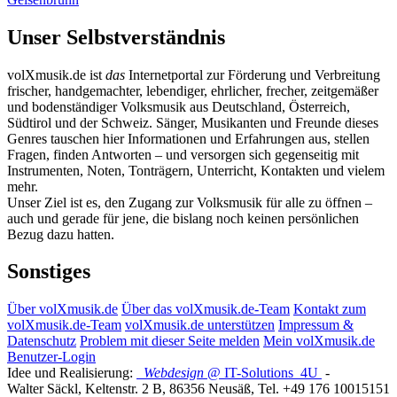
Unser Selbstverständnis
volXmusik.de ist
das
Internetportal zur Förderung und Verbreitung
frischer, handgemachter, lebendiger, ehrlicher, frecher, zeitgemäßer
und bodenständiger Volksmusik aus Deutschland, Österreich,
Südtirol und der Schweiz. Sänger, Musikanten und Freunde dieses
Genres tauschen hier Informationen und Erfahrungen aus, stellen
Fragen, finden Antworten – und versorgen sich gegenseitig mit
Instrumenten, Noten, Tonträgern, Unterricht, Kontakten und vielem
mehr.
Unser Ziel ist es, den Zugang zur Volksmusik für alle zu öffnen –
auch und gerade für jene, die bislang noch keinen persönlichen
Bezug dazu hatten.
Sonstiges
Über volXmusik.de
Über das volXmusik.de-Team
Kontakt zum
volXmusik.de-Team
volXmusik.de unterstützen
Impressum &
Datenschutz
Problem mit dieser Seite melden
Mein volXmusik.de
Benutzer-Login
Idee und Realisierung:
Webdesign
@ IT-Solutions
4U
-
Walter Säckl
,
Keltenstr. 2 B
,
86356
Neusäß
, Tel.
+49 176 10015151