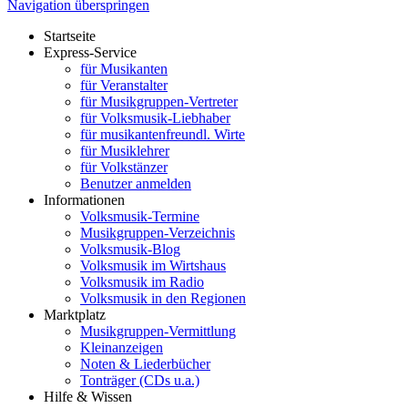
Navigation überspringen
Startseite
Express-Service
für Musikanten
für Veranstalter
für Musikgruppen-Vertreter
für Volksmusik-Liebhaber
für musikantenfreundl. Wirte
für Musiklehrer
für Volkstänzer
Benutzer anmelden
Informationen
Volksmusik-Termine
Musikgruppen-Verzeichnis
Volksmusik-Blog
Volksmusik im Wirtshaus
Volksmusik im Radio
Volksmusik in den Regionen
Marktplatz
Musikgruppen-Vermittlung
Kleinanzeigen
Noten & Liederbücher
Tonträger (CDs u.a.)
Hilfe & Wissen