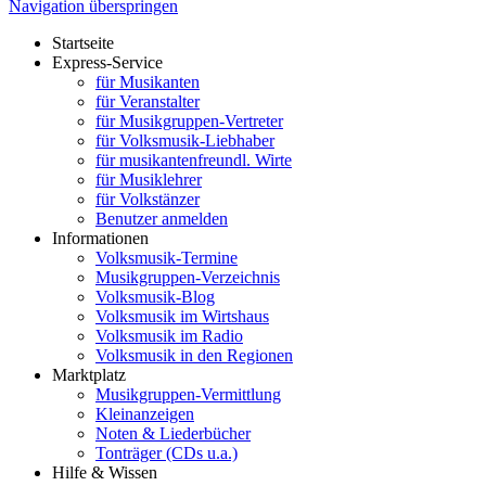
Navigation überspringen
Startseite
Express-Service
für Musikanten
für Veranstalter
für Musikgruppen-Vertreter
für Volksmusik-Liebhaber
für musikantenfreundl. Wirte
für Musiklehrer
für Volkstänzer
Benutzer anmelden
Informationen
Volksmusik-Termine
Musikgruppen-Verzeichnis
Volksmusik-Blog
Volksmusik im Wirtshaus
Volksmusik im Radio
Volksmusik in den Regionen
Marktplatz
Musikgruppen-Vermittlung
Kleinanzeigen
Noten & Liederbücher
Tonträger (CDs u.a.)
Hilfe & Wissen