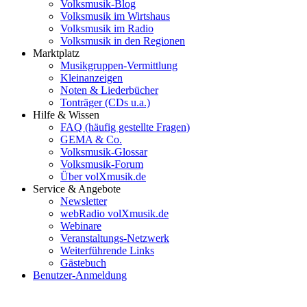
Volksmusik-Blog
Volksmusik im Wirtshaus
Volksmusik im Radio
Volksmusik in den Regionen
Marktplatz
Musikgruppen-Vermittlung
Kleinanzeigen
Noten & Liederbücher
Tonträger (CDs u.a.)
Hilfe & Wissen
FAQ (häufig gestellte Fragen)
GEMA & Co.
Volksmusik-Glossar
Volksmusik-Forum
Über volXmusik.de
Service & Angebote
Newsletter
webRadio volXmusik.de
Webinare
Veranstaltungs-Netzwerk
Weiterführende Links
Gästebuch
Benutzer-Anmeldung