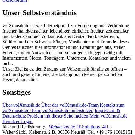
Unser Selbstverständnis
volXmusik.de ist
das
Internetportal zur Förderung und Verbreitung
frischer, handgemachter, lebendiger, ehrlicher, frecher, zeitgemäßer
und bodenständiger Volksmusik aus Deutschland, Österreich,
Südtirol und der Schweiz. Sänger, Musikanten und Freunde dieses
Genres tauschen hier Informationen und Erfahrungen aus, stellen
Fragen, finden Antworten – und versorgen sich gegenseitig mit
Instrumenten, Noten, Tonträgern, Unterricht, Kontakten und vielem
mehr.
Unser Ziel ist es, den Zugang zur Volksmusik für alle zu öffnen –
auch und gerade für jene, die bislang noch keinen persönlichen
Bezug dazu hatten.
Sonstiges
Über volXmusik.de
Über das volXmusik.de-Team
Kontakt zum
volXmusik.de-Team
volXmusik.de unterstützen
Impressum &
Datenschutz
Problem mit dieser Seite melden
Mein volXmusik.de
Benutzer-Login
Idee und Realisierung:
Webdesign
@ IT-Solutions
4U
-
Walter Säckl
,
Keltenstr. 2 B
,
86356
Neusäß
, Tel.
+49 176 10015151