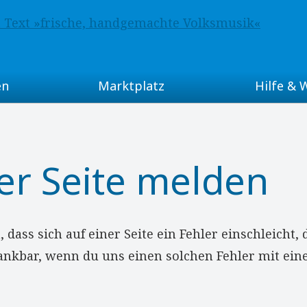
en
Marktplatz
Hilfe & 
Musikgruppen-Vermittlung
FAQ (häufig ges
hnis
Kleinanzeigen
GEMA & Co.
er Seite melden
Noten & Liederbücher
Volksmusik-Glo
aus
Tonträger (CDs u.a.)
Volksmusik-Fo
 dass sich auf einer Seite ein Fehler einschleicht,
dankbar, wenn du uns einen solchen Fehler mit ein
Über volXmusik.
gionen