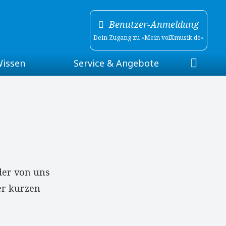
Benutzer-Anmeldung
Dein Zugang zu »Mein volXmusik.de«
Wissen
Service & Angebote
tellte Fragen)
Newsletter
webRadio volXmusik.de
ssar
Webinare
rum
Veranstaltungs-Netzwerk
 der von uns
er kurzen
de
Weiterführende Links
Gästebuch