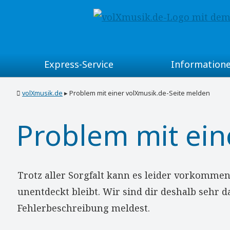
Express-Service
Information
für Musikanten
Volksmusik-Termine
volXmusik.de
▸
Problem mit einer volXmusik.de-Seite melden
für Veranstalter
Musikgruppen-Verzeic
Problem mit ein
für Musikgruppen-Vertreter
Volksmusik-Blog
für Volksmusik-Liebhaber
Volksmusik im Wirtsh
Trotz aller Sorgfalt kann es leider vorkommen,
unentdeckt bleibt. Wir sind dir deshalb sehr 
für musikantenfreundl. Wirte
Volksmusik im Radio
Fehlerbeschreibung meldest.
für Musiklehrer
Volksmusik in den Re