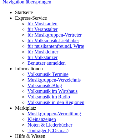
Navigation überspringen
Startseite
Express-Service
für Musikanten
für Veranstalter
für Musikgruppen-Vertreter
für Volksmusik-Liebhaber
für musikantenfreundl. Wirte
für Musiklehrer
für Volkstänzer
Benutzer anmelden
Informationen
Volksmusik-Termine
Musikgruppen-Verzeichnis
Volksmusik-Blog
Volksmusik im Wirtshaus
Volksmusik im Radio
Volksmusik in den Regionen
Marktplatz
Musikgruppen-Vermittlung
Kleinanzeigen
Noten & Liederbücher
Tonträger (CDs u.a.)
Hilfe & Wissen