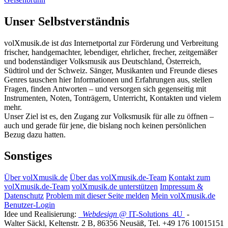
Unser Selbstverständnis
volXmusik.de ist
das
Internetportal zur Förderung und Verbreitung
frischer, handgemachter, lebendiger, ehrlicher, frecher, zeitgemäßer
und bodenständiger Volksmusik aus Deutschland, Österreich,
Südtirol und der Schweiz. Sänger, Musikanten und Freunde dieses
Genres tauschen hier Informationen und Erfahrungen aus, stellen
Fragen, finden Antworten – und versorgen sich gegenseitig mit
Instrumenten, Noten, Tonträgern, Unterricht, Kontakten und vielem
mehr.
Unser Ziel ist es, den Zugang zur Volksmusik für alle zu öffnen –
auch und gerade für jene, die bislang noch keinen persönlichen
Bezug dazu hatten.
Sonstiges
Über volXmusik.de
Über das volXmusik.de-Team
Kontakt zum
volXmusik.de-Team
volXmusik.de unterstützen
Impressum &
Datenschutz
Problem mit dieser Seite melden
Mein volXmusik.de
Benutzer-Login
Idee und Realisierung:
Webdesign
@ IT-Solutions
4U
-
Walter Säckl
,
Keltenstr. 2 B
,
86356
Neusäß
, Tel.
+49 176 10015151