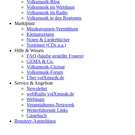
Volksmusik-Blog
Volksmusik im Wirtshaus
Volksmusik im Radio
Volksmusik in den Regionen
Marktplatz
Musikgruppen-Vermittlung
Kleinanzeigen
Noten & Liederbücher
Tonträger (CDs u.a.)
Hilfe & Wissen
FAQ (häufig gestellte Fragen)
GEMA & Co.
Volksmusik-Glossar
Volksmusik-Forum
Über volXmusik.de
Service & Angebote
Newsletter
webRadio volXmusik.de
Webinare
Veranstaltungs-Netzwerk
Weiterführende Links
Gästebuch
Benutzer-Anmeldung