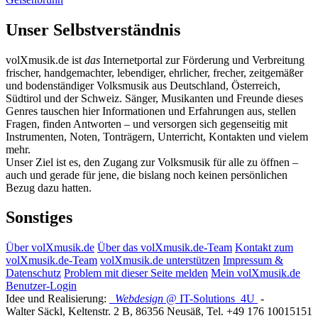
Unser Selbstverständnis
volXmusik.de ist
das
Internetportal zur Förderung und Verbreitung
frischer, handgemachter, lebendiger, ehrlicher, frecher, zeitgemäßer
und bodenständiger Volksmusik aus Deutschland, Österreich,
Südtirol und der Schweiz. Sänger, Musikanten und Freunde dieses
Genres tauschen hier Informationen und Erfahrungen aus, stellen
Fragen, finden Antworten – und versorgen sich gegenseitig mit
Instrumenten, Noten, Tonträgern, Unterricht, Kontakten und vielem
mehr.
Unser Ziel ist es, den Zugang zur Volksmusik für alle zu öffnen –
auch und gerade für jene, die bislang noch keinen persönlichen
Bezug dazu hatten.
Sonstiges
Über volXmusik.de
Über das volXmusik.de-Team
Kontakt zum
volXmusik.de-Team
volXmusik.de unterstützen
Impressum &
Datenschutz
Problem mit dieser Seite melden
Mein volXmusik.de
Benutzer-Login
Idee und Realisierung:
Webdesign
@ IT-Solutions
4U
-
Walter Säckl
,
Keltenstr. 2 B
,
86356
Neusäß
, Tel.
+49 176 10015151