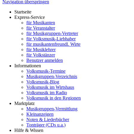
Navigation überspringen
Startseite
Express-Service
für Musikanten
für Veranstalter
für Musikgruppen-Vertreter
für Volksmusik-Liebhaber
für musikantenfreundl. Wirte
für Musiklehrer
für Volkstänzer
Benutzer anmelden
Informationen
Volksmusik-Termine
Musikgruppen-Verzeichnis
Volksmusik-Blog
Volksmusik im Wirtshaus
Volksmusik im Radio
Volksmusik in den Regionen
Marktplatz
Musikgruppen-Vermittlung
Kleinanzeigen
Noten & Liederbücher
Tonträger (CDs u.a.)
Hilfe & Wissen