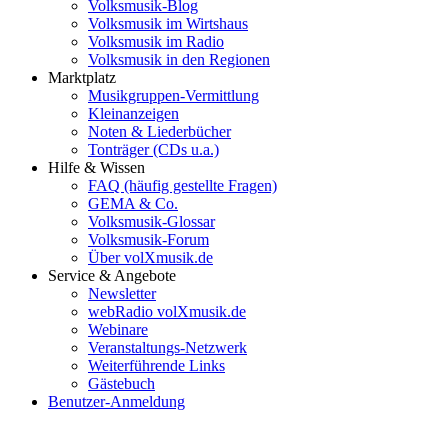
Volksmusik-Blog
Volksmusik im Wirtshaus
Volksmusik im Radio
Volksmusik in den Regionen
Marktplatz
Musikgruppen-Vermittlung
Kleinanzeigen
Noten & Liederbücher
Tonträger (CDs u.a.)
Hilfe & Wissen
FAQ (häufig gestellte Fragen)
GEMA & Co.
Volksmusik-Glossar
Volksmusik-Forum
Über volXmusik.de
Service & Angebote
Newsletter
webRadio volXmusik.de
Webinare
Veranstaltungs-Netzwerk
Weiterführende Links
Gästebuch
Benutzer-Anmeldung