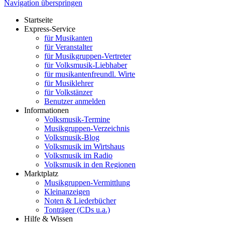
Navigation überspringen
Startseite
Express-Service
für Musikanten
für Veranstalter
für Musikgruppen-Vertreter
für Volksmusik-Liebhaber
für musikantenfreundl. Wirte
für Musiklehrer
für Volkstänzer
Benutzer anmelden
Informationen
Volksmusik-Termine
Musikgruppen-Verzeichnis
Volksmusik-Blog
Volksmusik im Wirtshaus
Volksmusik im Radio
Volksmusik in den Regionen
Marktplatz
Musikgruppen-Vermittlung
Kleinanzeigen
Noten & Liederbücher
Tonträger (CDs u.a.)
Hilfe & Wissen