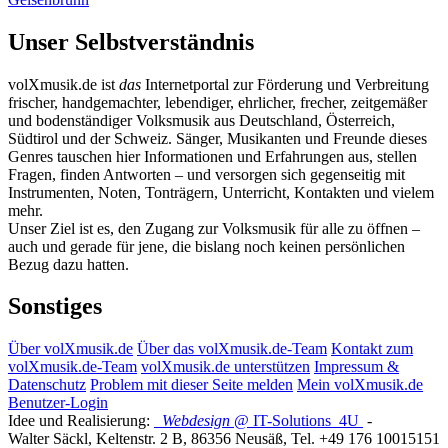
Unser Selbstverständnis
volXmusik.de ist
das
Internetportal zur Förderung und Verbreitung
frischer, handgemachter, lebendiger, ehrlicher, frecher, zeitgemäßer
und bodenständiger Volksmusik aus Deutschland, Österreich,
Südtirol und der Schweiz. Sänger, Musikanten und Freunde dieses
Genres tauschen hier Informationen und Erfahrungen aus, stellen
Fragen, finden Antworten – und versorgen sich gegenseitig mit
Instrumenten, Noten, Tonträgern, Unterricht, Kontakten und vielem
mehr.
Unser Ziel ist es, den Zugang zur Volksmusik für alle zu öffnen –
auch und gerade für jene, die bislang noch keinen persönlichen
Bezug dazu hatten.
Sonstiges
Über volXmusik.de
Über das volXmusik.de-Team
Kontakt zum
volXmusik.de-Team
volXmusik.de unterstützen
Impressum &
Datenschutz
Problem mit dieser Seite melden
Mein volXmusik.de
Benutzer-Login
Idee und Realisierung:
Webdesign
@ IT-Solutions
4U
-
Walter Säckl
,
Keltenstr. 2 B
,
86356
Neusäß
, Tel.
+49 176 10015151