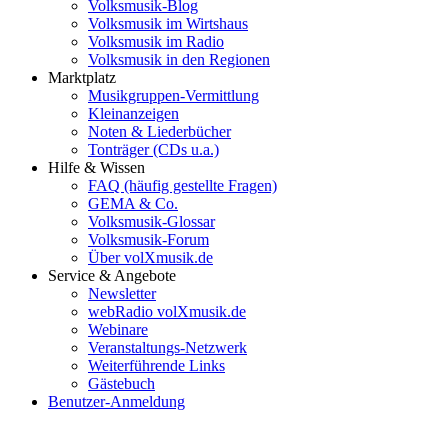
Volksmusik-Blog
Volksmusik im Wirtshaus
Volksmusik im Radio
Volksmusik in den Regionen
Marktplatz
Musikgruppen-Vermittlung
Kleinanzeigen
Noten & Liederbücher
Tonträger (CDs u.a.)
Hilfe & Wissen
FAQ (häufig gestellte Fragen)
GEMA & Co.
Volksmusik-Glossar
Volksmusik-Forum
Über volXmusik.de
Service & Angebote
Newsletter
webRadio volXmusik.de
Webinare
Veranstaltungs-Netzwerk
Weiterführende Links
Gästebuch
Benutzer-Anmeldung