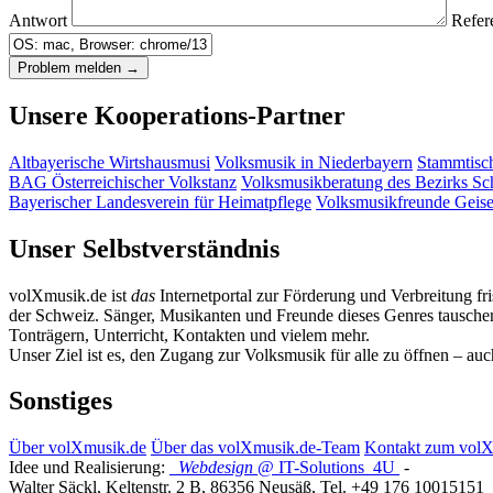
Antwort
Refer
Unsere Kooperations-Partner
Altbayerische Wirtshausmusi
Volksmusik in Niederbayern
Stammtisc
BAG Österreichischer Volkstanz
Volksmusikberatung des Bezirks S
Bayerischer Landesverein für Heimatpflege
Volksmusikfreunde Geis
Unser Selbstverständnis
volXmusik.de ist
das
Internetportal zur Förderung und Verbreitung fr
der Schweiz. Sänger, Musikanten und Freunde dieses Genres tauschen 
Tonträgern, Unterricht, Kontakten und vielem mehr.
Unser Ziel ist es, den Zugang zur Volksmusik für alle zu öffnen – au
Sonstiges
Über volXmusik.de
Über das volXmusik.de-Team
Kontakt zum vol
Idee und Realisierung:
Webdesign
@ IT-Solutions
4U
-
Walter Säckl
,
Keltenstr. 2 B
,
86356
Neusäß
, Tel.
+49 176 10015151