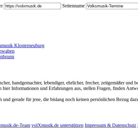
er
Seitenname
hmusik Klosterneuburg
chwaben
enbrunn
ischer, handgemachter, lebendiger, ehrlicher, frecher, zeitgemäßer und
hier Informationen und Erfahrungen aus, stellen Fragen, finden Antwo
ch und gerade für jene, die bislang noch keinen persönlichen Bezug dazu
Xmusik.de-Team
volXmusik.de unterstützen
Impressum & Datenschutz