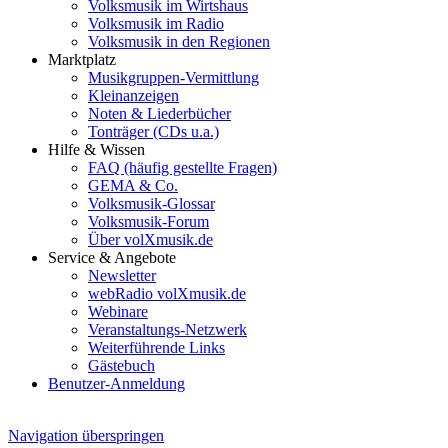
Volksmusik im Wirtshaus
Volksmusik im Radio
Volksmusik in den Regionen
Marktplatz
Musikgruppen-Vermittlung
Kleinanzeigen
Noten & Liederbücher
Tonträger (CDs u.a.)
Hilfe & Wissen
FAQ (häufig gestellte Fragen)
GEMA & Co.
Volksmusik-Glossar
Volksmusik-Forum
Über volXmusik.de
Service & Angebote
Newsletter
webRadio volXmusik.de
Webinare
Veranstaltungs-Netzwerk
Weiterführende Links
Gästebuch
Benutzer-Anmeldung
Navigation überspringen