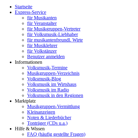
Startseite
Express-Service
für Musikanten
für Veranstalter
für Musikgruppen-Vertreter
für Volksmusik-Liebhaber
für musikantenfreundl. Wirte
für Musiklehrer
für Volkstänzer
Benutzer anmelden
Informationen
Volksmusik-Termine
Musikgruppen-Verzeichnis
Volksmusik-Blog
Volksmusik im Wirtshaus
Volksmusik im Radio
Volksmusik in den Regionen
Marktplatz
Musikgruppen-Vermittlung
Kleinanzeigen
Noten & Liederbücher
Tonträger (CDs u.a.)
Hilfe & Wissen
FAQ (häufig gestellte Fragen)