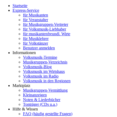
Startseite
Express-Service
für Musikanten
für Veranstalter
für Musikgruppen-Vertreter
für Volksmusik-Liebhaber
für musikantenfreundl. Wirte
für Musiklehrer
für Volkstänzer
Benutzer anmelden
Informationen
Volksmusik-Termine
Musikgruppen-Verzeichnis
Volksmusik-Blog
Volksmusik im Wirtshaus
Volksmusik im Radio
Volksmusik in den Regionen
Marktplatz
Musikgruppen-Vermittlung
Kleinanzeigen
Noten & Liederbücher
Tonträger (CDs u.a.)
Hilfe & Wissen
FAQ (häufig gestellte Fragen)