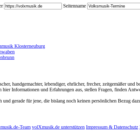
er
Seitenname
hmusik Klosterneuburg
chwaben
enbrunn
ischer, handgemachter, lebendiger, ehrlicher, frecher, zeitgemäßer und
hier Informationen und Erfahrungen aus, stellen Fragen, finden Antwo
ch und gerade für jene, die bislang noch keinen persönlichen Bezug dazu
Xmusik.de-Team
volXmusik.de unterstützen
Impressum & Datenschutz