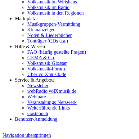
Volksmusik im Wirtshaus
Volksmusik im Radio
Volksmusik in den Regionen
Marktplatz
Musikgruppen-Vermittlung
Kleinanzeigen
Noten & Liederbücher
Tonträger (CDs u.a.)
Hilfe & Wissen
FAQ (häufig gestellte Fragen)
GEMA & Co.
Volksmusik-Glossar
Volksmusik-Forum
Über volXmusik.de
Service & Angebote
Newsletter
webRadio volXmusik.de
Webinare
Veranstaltungs-Netzwerk
Weiterführende Links
Gästebuch
Benutzer-Anmeldung
Navigation überspringen