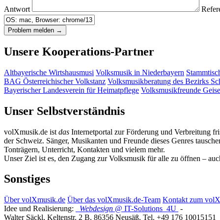
Antwort
Refer
Unsere Kooperations-Partner
Altbayerische Wirtshausmusi
Volksmusik in Niederbayern
Stammtisc
BAG Österreichischer Volkstanz
Volksmusikberatung des Bezirks S
Bayerischer Landesverein für Heimatpflege
Volksmusikfreunde Geis
Unser Selbstverständnis
volXmusik.de ist
das
Internetportal zur Förderung und Verbreitung fr
der Schweiz. Sänger, Musikanten und Freunde dieses Genres tauschen 
Tonträgern, Unterricht, Kontakten und vielem mehr.
Unser Ziel ist es, den Zugang zur Volksmusik für alle zu öffnen – au
Sonstiges
Über volXmusik.de
Über das volXmusik.de-Team
Kontakt zum vol
Idee und Realisierung:
Webdesign
@ IT-Solutions
4U
-
Walter Säckl
,
Keltenstr. 2 B
,
86356
Neusäß
, Tel.
+49 176 10015151