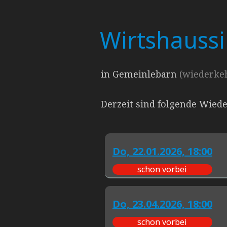
Wirtshauss
in Gemeinlebarn
(wiederkeh
Derzeit sind folgende Wied
Do,
22.01.2026, 18:00
schon vorbei
Do,
23.04.2026, 18:00
schon vorbei