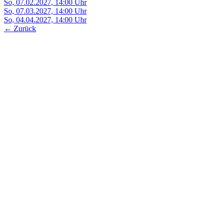
So,
07.02.2027, 14:00
Uhr
So,
07.03.2027, 14:00
Uhr
So,
04.04.2027, 14:00
Uhr
← Zurück